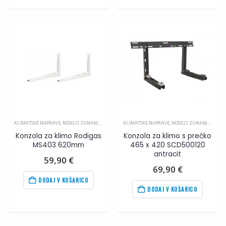
KLIMATSKE NAPRAVE
,
NOSILCI ZUNANJIH ENOT
,
PRIBOR ZA KLIMA NAPRAVE
KLIMATSKE NAPRAVE
,
NOSILCI ZUNANJIH ENOT
Konzola za klimo Rodigas
Konzola za klimo s prečko
MS403 620mm
465 x 420 SCD500120
antracit
59,90
€
69,90
€
DODAJ V KOŠARICO
DODAJ V KOŠARICO