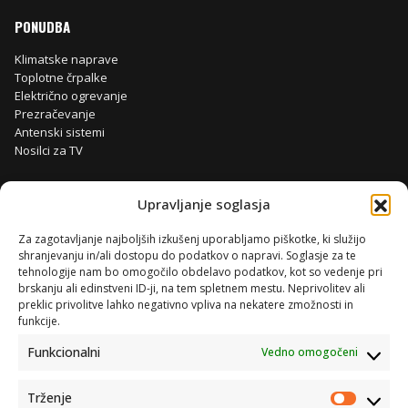
PONUDBA
Klimatske naprave
Toplotne črpalke
Električno ogrevanje
Prezračevanje
Antenski sistemi
Nosilci za TV
Upravljanje soglasja
Za zagotavljanje najboljših izkušenj uporabljamo piškotke, ki služijo
shranjevanju in/ali dostopu do podatkov o napravi. Soglasje za te
tehnologije nam bo omogočilo obdelavo podatkov, kot so vedenje pri
brskanju ali edinstveni ID-ji, na tem spletnem mestu. Neprivolitev ali
preklic privolitve lahko negativno vpliva na nekatere zmožnosti in
funkcije.
Funkcionalni
Vedno omogočeni
Trženje
Trženje