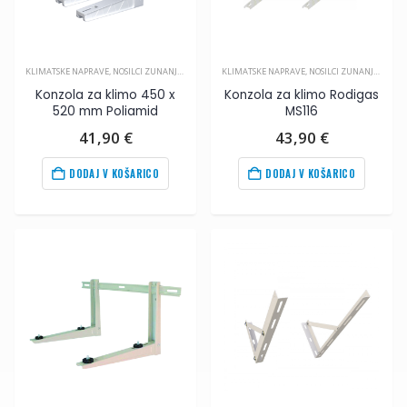
KLIMATSKE NAPRAVE
,
NOSILCI ZUNANJIH ENOT
,
PRIBOR ZA KLIMA NAPRAVE
KLIMATSKE NAPRAVE
,
NOSILCI ZUNANJIH ENOT
Konzola za klimo 450 x
Konzola za klimo Rodigas
520 mm Poliamid
MS116
41,90
€
43,90
€
DODAJ V KOŠARICO
DODAJ V KOŠARICO