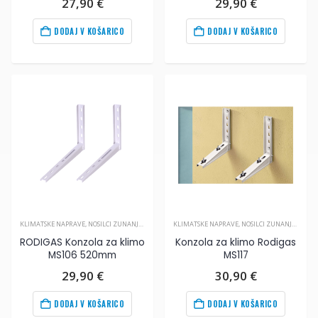
27,90
€
29,90
€
DODAJ V KOŠARICO
DODAJ V KOŠARICO
KLIMATSKE NAPRAVE
,
NOSILCI ZUNANJIH ENOT
,
PRIBOR ZA KLIMA NAPRAVE
KLIMATSKE NAPRAVE
,
NOSILCI ZUNANJIH ENOT
RODIGAS Konzola za klimo
Konzola za klimo Rodigas
MS106 520mm
MS117
29,90
€
30,90
€
DODAJ V KOŠARICO
DODAJ V KOŠARICO