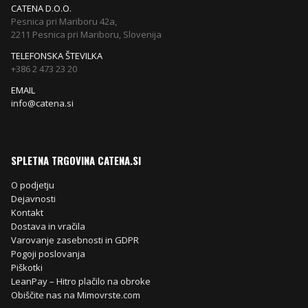
CATENA D.O.O.
Pesnica pri Mariboru 42a,
2211 Pesnica pri Mariboru, Slovenija
TELEFONSKA ŠTEVILKA
+386 2 473 23 20
EMAIL
info@catena.si
SPLETNA TRGOVINA CATENA.SI
O podjetju
Dejavnosti
Kontakt
Dostava in vračila
Varovanje zasebnosti in GDPR
Pogoji poslovanja
Piškotki
LeanPay – Hitro plačilo na obroke
Obiščite nas na Mimovrste.com