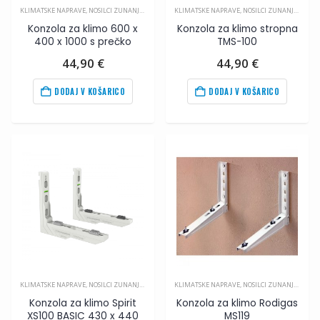
KLIMATSKE NAPRAVE
,
NOSILCI ZUNANJIH ENOT
,
PRIBOR ZA KLIMA NAPRAVE
KLIMATSKE NAPRAVE
,
NOSILCI ZUNANJIH ENOT
Konzola za klimo 600 x
Konzola za klimo stropna
400 x 1000 s prečko
TMS-100
44,90
€
44,90
€
DODAJ V KOŠARICO
DODAJ V KOŠARICO
KLIMATSKE NAPRAVE
,
NOSILCI ZUNANJIH ENOT
,
PRIBOR ZA KLIMA NAPRAVE
KLIMATSKE NAPRAVE
,
NOSILCI ZUNANJIH ENOT
Konzola za klimo Spirit
Konzola za klimo Rodigas
XS100 BASIC 430 x 440
MS119