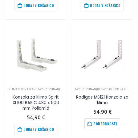
DODAJ V KOŠARICO
DODAJ V KOŠARICO
KLIMATSKE NAPRAVE
,
NOSILCI ZUNANJIH ENOT
,
PRIBOR ZA KLIMA NAPRAVE
NOSILCI ZUNANJIH ENOT
,
PRIBOR ZA KLIMA NAPRAVE
Konzola za klimo Spirit
Rodigas MS121 Konzola za
XL100 BASIC 430 x 500
klimo
mm Poliamid
54,90
€
54,90
€
PODROBNOSTI
DODAJ V KOŠARICO