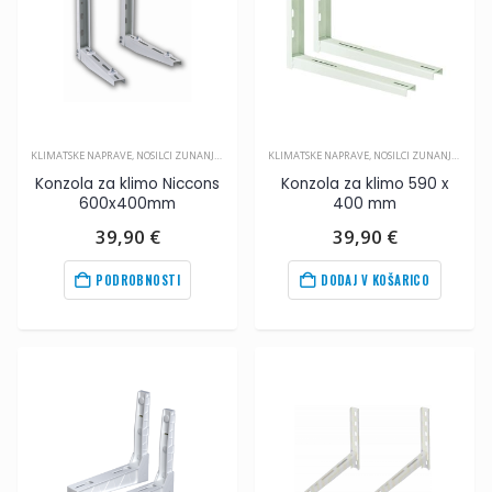
KLIMATSKE NAPRAVE
,
NOSILCI ZUNANJIH ENOT
,
PRIBOR ZA KLIMA NAPRAVE
KLIMATSKE NAPRAVE
,
NOSILCI ZUNANJIH ENOT
Konzola za klimo Niccons
Konzola za klimo 590 x
600x400mm
400 mm
39,90
€
39,90
€
PODROBNOSTI
DODAJ V KOŠARICO