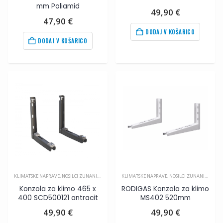
mm Poliamid
49,90
€
47,90
€
DODAJ V KOŠARICO
DODAJ V KOŠARICO
KLIMATSKE NAPRAVE
,
NOSILCI ZUNANJIH ENOT
,
PRIBOR ZA KLIMA NAPRAVE
KLIMATSKE NAPRAVE
,
NOSILCI ZUNANJIH ENOT
Konzola za klimo 465 x
RODIGAS Konzola za klimo
400 SCD500121 antracit
MS402 520mm
49,90
€
49,90
€