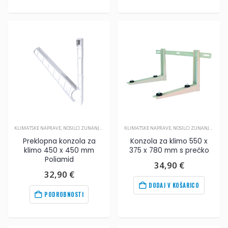
KLIMATSKE NAPRAVE
,
NOSILCI ZUNANJIH ENOT
,
PRIBOR ZA KLIMA NAPRAVE
KLIMATSKE NAPRAVE
,
NOSILCI ZUNANJIH ENOT
Preklopna konzola za
Konzola za klimo 550 x
klimo 450 x 450 mm
375 x 780 mm s prečko
Poliamid
34,90
€
32,90
€
DODAJ V KOŠARICO
PODROBNOSTI