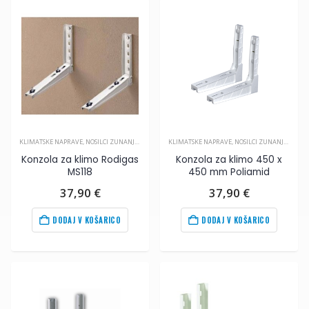
KLIMATSKE NAPRAVE
,
NOSILCI ZUNANJIH ENOT
,
PRIBOR ZA KLIMA NAPRAVE
KLIMATSKE NAPRAVE
,
NOSILCI ZUNANJIH ENOT
Konzola za klimo Rodigas
Konzola za klimo 450 x
MS118
450 mm Poliamid
37,90
€
37,90
€
DODAJ V KOŠARICO
DODAJ V KOŠARICO