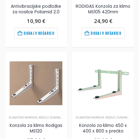
Antivibracijske podložke
RODIGAS Konzola za klimo
za nosilce Poliamid 2.0
MS105 420mm
10,90
€
24,90
€
DODAJ V KOŠARICO
DODAJ V KOŠARICO
KLIMATSKE NAPRAVE
,
NOSILCI ZUNANJIH ENOT
,
PRIBOR ZA KLIMA NAPRAVE
KLIMATSKE NAPRAVE
,
NOSILCI ZUNANJIH ENOT
Konzola za klimo Rodigas
Konzola za klimo 450 x
MS120
400 x 800 s prečko