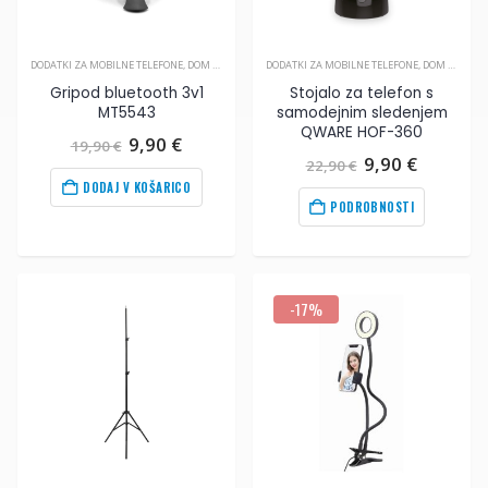
DODATKI ZA MOBILNE TELEFONE
,
DOM IN OPREMA
,
DODATKI ZA MOBILNE TELEFONE
MOBILNA FOTOGRAFIJA
,
DOM IN OPREMA
Gripod bluetooth 3v1
Stojalo za telefon s
MT5543
samodejnim sledenjem
QWARE HOF-360
Izvirna
Trenutna
9,90
€
19,90
€
cena
cena
Izvirna
Trenut
9,90
€
22,90
€
je
je:
cena
cena
DODAJ V KOŠARICO
bila:
9,90
€
.
je
je:
PODROBNOSTI
19,90
€
.
bila:
9,90
€
.
22,90
€
.
-17%