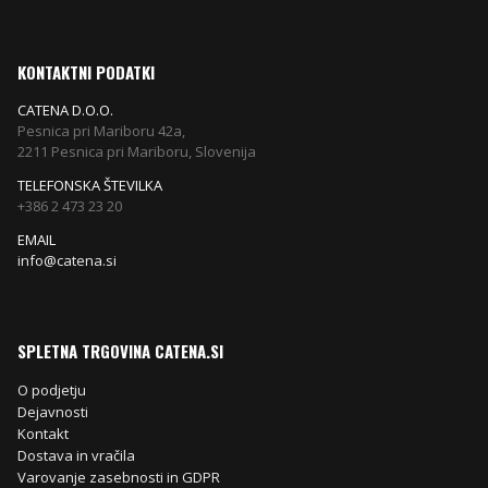
KONTAKTNI PODATKI
CATENA D.O.O.
Pesnica pri Mariboru 42a,
2211 Pesnica pri Mariboru, Slovenija
TELEFONSKA ŠTEVILKA
+386 2 473 23 20
EMAIL
info@catena.si
SPLETNA TRGOVINA CATENA.SI
O podjetju
Dejavnosti
Kontakt
Dostava in vračila
Varovanje zasebnosti in GDPR