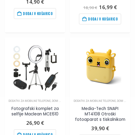
14,90
€
Izvirna
Trenut
16,99
€
18,90
€
cena
cena
DODAJ V KOŠARICO
je
je:
DODAJ V KOŠARICO
bila:
16,99
€
18,90
€
.
DODATKI ZA MOBILNE TELEFONE
,
DOM IN OPREMA
,
DODATKI ZA MOBILNE TELEFONE
MOBILNA FOTOGRAFIJA
,
DOM IN OPREMA
Fotografski komplet za
Media-Tech SNAPI
selfije Maclean MCE610
MT4108 Otroški
fotoaparat s tiskalnikom
26,90
€
39,90
€
DODAJ V KOŠARICO