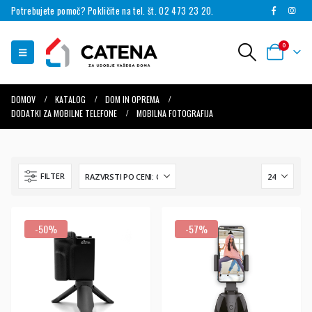
Potrebujete pomoč? Pokličite na tel. št. 02 473 23 20.
0
DOMOV
KATALOG
DOM IN OPREMA
DODATKI ZA MOBILNE TELEFONE
MOBILNA FOTOGRAFIJA
FILTER
-50%
-57%