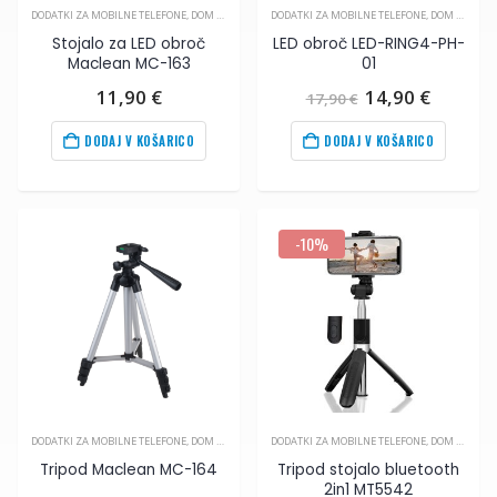
DODATKI ZA MOBILNE TELEFONE
,
DOM IN OPREMA
,
DODATKI ZA MOBILNE TELEFONE
MOBILNA FOTOGRAFIJA
,
DOM IN OPREMA
Stojalo za LED obroč
LED obroč LED-RING4-PH-
Maclean MC-163
01
Izvirna
Trenut
11,90
€
14,90
€
17,90
€
cena
cena
je
je:
DODAJ V KOŠARICO
DODAJ V KOŠARICO
bila:
14,90
€
17,90
€
.
na
-10%
61
€
.
DODATKI ZA MOBILNE TELEFONE
,
DOM IN OPREMA
,
DODATKI ZA MOBILNE TELEFONE
MOBILNA FOTOGRAFIJA
,
DOM IN OPREMA
Tripod Maclean MC-164
Tripod stojalo bluetooth
2in1 MT5542