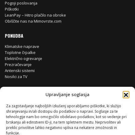
Pogoji poslovanja
Piškotki
LeanPay – Hitro plačilo na obroke
Obiščite nas na Mimovrste.com
PONUDBA
Klimatske naprave
Toplotne črpalke
Električno ogrevanje
Prezračevanje
Antenski sistemi
Nosilci za TV
Upravljanje soglasja
Za zagotavljanje najboljših izkušenj uporabljamo piškotke, ki služijo
shranjevanju in/ali dostopu do podatkov o napravi. Soglasje za te
tehnologije nam bo omogočilo obdelavo podatkov, kot so vedenje pri
brskanju ali edinstveni ID-ji, na tem spletnem mestu. Neprivolitev ali
preklic privolitve lahko negativno vpliva na nekatere zmožnosti in
funkcije.