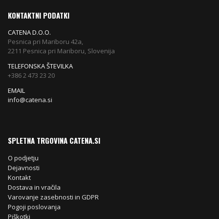
KONTAKTNI PODATKI
CATENA D.O.O.
Pesnica pri Mariboru 42a,
2211 Pesnica pri Mariboru, Slovenija
TELEFONSKA ŠTEVILKA
+386 2 473 23 20
EMAIL
info@catena.si
SPLETNA TRGOVINA CATENA.SI
O podjetju
Dejavnosti
Kontakt
Dostava in vračila
Varovanje zasebnosti in GDPR
Pogoji poslovanja
Piškotki