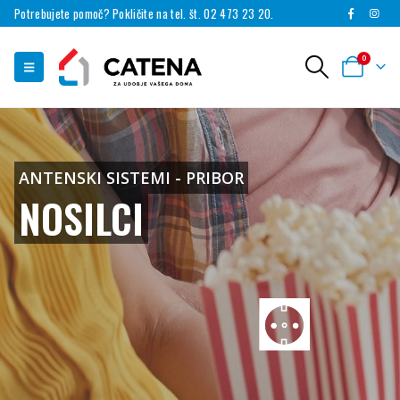
Potrebujete pomoč? Pokličite na tel. št. 02 473 23 20.
0
ANTENSKI SISTEMI - PRIBOR
NOSILCI