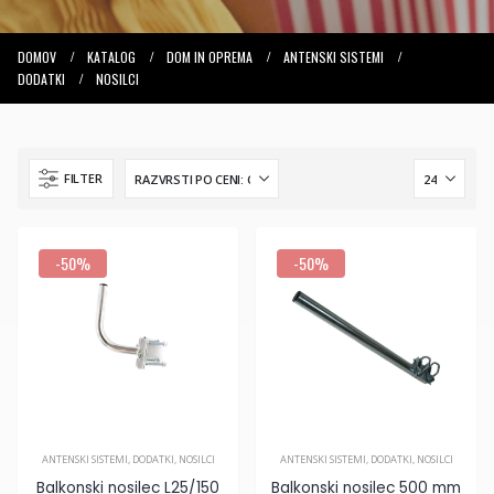
DOMOV
KATALOG
DOM IN OPREMA
ANTENSKI SISTEMI
DODATKI
NOSILCI
na
FILTER
12
€
.
na
-50%
-50%
69
€
.
ANTENSKI SISTEMI
,
DODATKI
,
NOSILCI
ANTENSKI SISTEMI
,
DODATKI
,
NOSILCI
Balkonski nosilec L25/150
Balkonski nosilec 500 mm