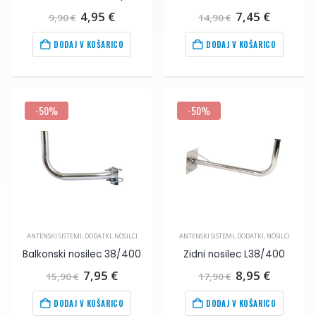
Izvirna
Trenutna
Izvirna
Trenut
4,95
€
7,45
€
9,90
€
14,90
€
cena
cena
cena
cena
je
je:
je
je:
DODAJ V KOŠARICO
DODAJ V KOŠARICO
bila:
4,95
€
.
bila:
7,45
€
.
9,90
€
.
14,90
€
.
-50%
-50%
ANTENSKI SISTEMI
,
DODATKI
,
NOSILCI
ANTENSKI SISTEMI
,
DODATKI
,
NOSILCI
Balkonski nosilec 38/400
Zidni nosilec L38/400
Izvirna
Trenutna
Izvirna
Trenut
7,95
€
8,95
€
15,90
€
17,90
€
cena
cena
cena
cena
je
je:
je
je:
DODAJ V KOŠARICO
DODAJ V KOŠARICO
bila:
7,95
€
.
bila:
8,95
€
.