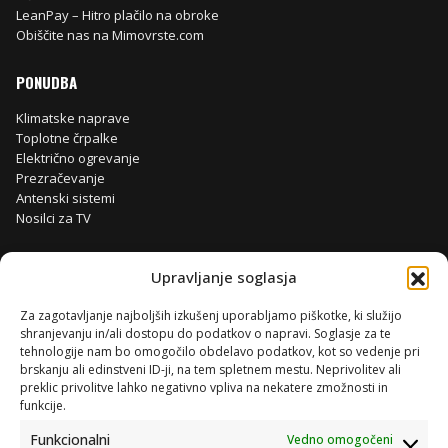
LeanPay – Hitro plačilo na obroke
Obiščite nas na Mimovrste.com
PONUDBA
Klimatske naprave
Toplotne črpalke
Električno ogrevanje
Prezračevanje
Antenski sistemi
Nosilci za TV
Upravljanje soglasja
Za zagotavljanje najboljših izkušenj uporabljamo piškotke, ki služijo
shranjevanju in/ali dostopu do podatkov o napravi. Soglasje za te
tehnologije nam bo omogočilo obdelavo podatkov, kot so vedenje pri
brskanju ali edinstveni ID-ji, na tem spletnem mestu. Neprivolitev ali
preklic privolitve lahko negativno vpliva na nekatere zmožnosti in
funkcije.
Funkcionalni
Vedno omogočeni