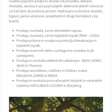
nudimo popolno podporo stranki od ponudbe, dobave,
montaže, servisa in po poprodajnih aktivnosti (letnih servisov)
za Vaš dom ali poslovni prostor. Naši kupci so končne stranke,
trgovci, javne ustanove, projektanti in drugi montažerji v tej
branži.
Prodaja, montaža, servis klimatskih naprav.
Prodaja, montaža, servis toplotnih črpalk ZRAK – VODA.
Prodaja pribora in orodja na področju klimatizacije in
toplotnih črpalk.
Prodaja rezervnih delov za blagovne znamke, ki jih
zastopamo.
Prodaja in montaža električnih radiatorjev : BEHA, NOBO,
ADAX in Thermor.
Prodaja razvlažilcev, vlažilcev in čistilcev zraka:
Mitsubishi, DAIKIN in MIDEA.
Prodaja in montaža prezračevalnih lokalnih in centralnih
sistemov MITSUBISHI LOSSNAY in Blauberg.