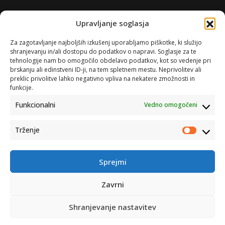
Upravljanje soglasja
Za zagotavljanje najboljših izkušenj uporabljamo piškotke, ki služijo
shranjevanju in/ali dostopu do podatkov o napravi. Soglasje za te
tehnologije nam bo omogočilo obdelavo podatkov, kot so vedenje pri
brskanju ali edinstveni ID-ji, na tem spletnem mestu. Neprivolitev ali
preklic privolitve lahko negativno vpliva na nekatere zmožnosti in
funkcije.
Funkcionalni
Vedno omogočeni
Trženje
Trženje
Sprejmi
Zavrni
Shranjevanje nastavitev
Catena d.o.o. © 2007-2026