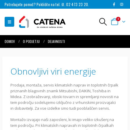
Potrebujete pomoč? Pokličite na tel. št. 02 473 23 20.
0
DOMOV
O PODJETJU
DEJAVNOSTI
Obnovljivi viri energije
Prodaja, montaža, servis klimatskih naprav in toplotnih črpalk
priznanih blagovnih znamk Mitsubishi, DAIKIN, Toshiba in
Midea. Z izobraževanji, obiski tovarn in spremljanji novosti na
tem področju sodelujemo izključno z vrhunskimi proizvajalci
in dobavitelji. Za vse izdelke smo tudi pooblaščen servis.
Montažo izvajajo naši zaposleni, ki imajo veliko izkušenj na
tem področju. Pri klimatskih napravah in toplotnih črpalkah