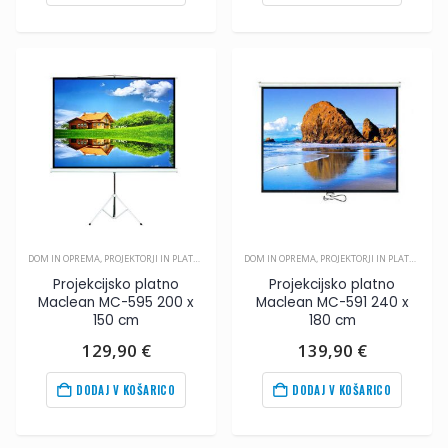
127,90
€
.
129,90
€
.
DOM IN OPREMA
,
PROJEKTORJI IN PLATNA
,
VIDEO
DOM IN OPREMA
,
PROJEKTORJI IN PLATNA
,
VIDE
Projekcijsko platno
Projekcijsko platno
Maclean MC-595 200 x
Maclean MC-591 240 x
150 cm
180 cm
129,90
€
139,90
€
DODAJ V KOŠARICO
DODAJ V KOŠARICO