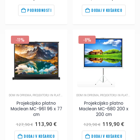
cena
cena
je
je:
PODROBNOSTI
DODAJ V KOŠARICO
bila:
108,9
117,90
€
.
-11%
-8%
DOM IN OPREMA
,
PROJEKTORJI IN PLATNA
,
VIDEO
DOM IN OPREMA
,
PROJEKTORJI IN PLATNA
,
VIDE
Projekcijsko platno
Projekcijsko platno
Maclean MC-961 96 x 77
Maclean MC-680 200 x
cm
200 cm
Izvirna
Trenutna
Izvirna
Trenu
113,90
€
119,90
€
127,90
€
129,90
€
cena
cena
cena
cena
je
je:
je
je:
DODAJ V KOŠARICO
DODAJ V KOŠARICO
bila:
113,90
€
.
bila:
119,9