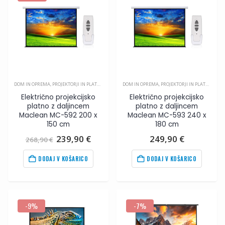
DOM IN OPREMA
,
PROJEKTORJI IN PLATNA
,
VIDEO
DOM IN OPREMA
,
PROJEKTORJI IN PLATNA
,
VIDE
Električno projekcijsko
Električno projekcijsko
platno z daljincem
platno z daljincem
Maclean MC-592 200 x
Maclean MC-593 240 x
150 cm
180 cm
Izvirna
Trenutna
239,90
€
249,90
€
268,90
€
cena
cena
je
je:
DODAJ V KOŠARICO
DODAJ V KOŠARICO
bila:
239,90
€
.
268,90
€
.
-9%
-7%