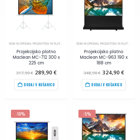
DOM IN OPREMA
,
PROJEKTORJI IN PLATNA
,
VIDEO
DOM IN OPREMA
,
PROJEKTORJI IN PLATNA
,
VIDE
Projekcijsko platno
Projekcijsko platno
Maclean MC-712 300 x
Maclean MC-963 190 x
225 cm
188 cm
Izvirna
Trenutna
Izvirna
Trenu
289,90
€
324,90
€
317,90
€
348,90
€
cena
cena
cena
cena
je
je:
je
je:
DODAJ V KOŠARICO
DODAJ V KOŠARICO
bila:
289,90
€
.
bila:
324,9
317,90
€
.
348,90
€
.
-10%
-5%