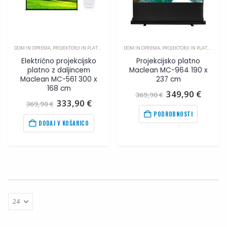
DOM IN OPREMA
,
PROJEKTORJI IN PLATNA
,
VIDEO
DOM IN OPREMA
,
PROJEKTORJI IN PLATNA
,
VIDE
Električno projekcijsko
Projekcijsko platno
platno z daljincem
Maclean MC-964 190 x
Maclean MC-561 300 x
237 cm
168 cm
Izvirna
Trenu
349,90
€
369,90
€
cena
cena
Izvirna
Trenutna
333,90
€
369,90
€
je
je:
cena
cena
PODROBNOSTI
bila:
349,9
je
je:
DODAJ V KOŠARICO
369,90
€
.
bila:
333,90
€
.
369,90
€
.