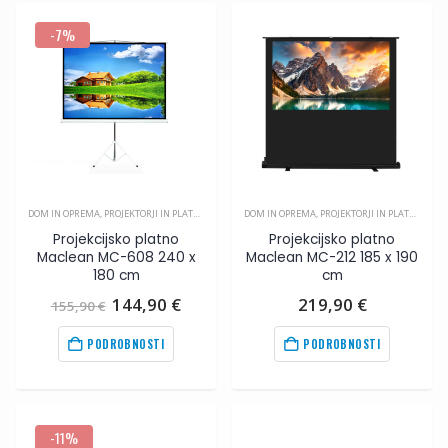
-7%
DOM IN OPREMA
,
PROJEKTORJI IN PLATNA
,
VIDEO
DOM IN OPREMA
,
PROJEKTORJI IN PLATNA
,
VIDE
Projekcijsko platno
Projekcijsko platno
Maclean MC-608 240 x
Maclean MC-212 185 x 190
180 cm
cm
Izvirna
Trenutna
144,90
€
219,90
€
155,90
€
cena
cena
je
je:
PODROBNOSTI
PODROBNOSTI
bila:
144,90
€
.
155,90
€
.
-11%