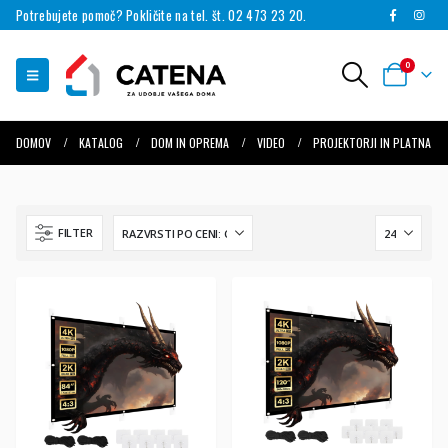
Potrebujete pomoč? Pokličite na tel. št. 02 473 23 20.
0
DOMOV
KATALOG
DOM IN OPREMA
VIDEO
PROJEKTORJI IN PLATNA
FILTER