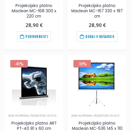
Projekcijsko platno
Projekcijsko platno
Maclean MC-168 300 x
Maclean MC-167 330 x 187
220 cm
cm
28,90
€
28,90
€
PODROBNOSTI
DODAJ V KOŠARICO
-41%
-10%
DOM IN OPREMA
,
PROJEKTORJI IN PLATNA
,
VIDEO
DOM IN OPREMA
,
PROJEKTORJI IN PLATNA
,
VIDE
Projekcijsko platno ART
Projekcijsko platno
PT-40 81 x 60 cm
Maclean MC-536 145 x 110