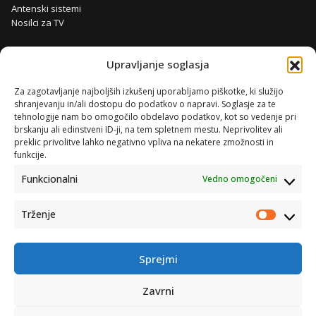
Antenski sistemi
Nosilci za TV
Upravljanje soglasja
Za zagotavljanje najboljših izkušenj uporabljamo piškotke, ki služijo
shranjevanju in/ali dostopu do podatkov o napravi. Soglasje za te
tehnologije nam bo omogočilo obdelavo podatkov, kot so vedenje pri
brskanju ali edinstveni ID-ji, na tem spletnem mestu. Neprivolitev ali
preklic privolitve lahko negativno vpliva na nekatere zmožnosti in
funkcije.
Funkcionalni
Vedno omogočeni
Trženje
Trženje
Sprejmi
Zavrni