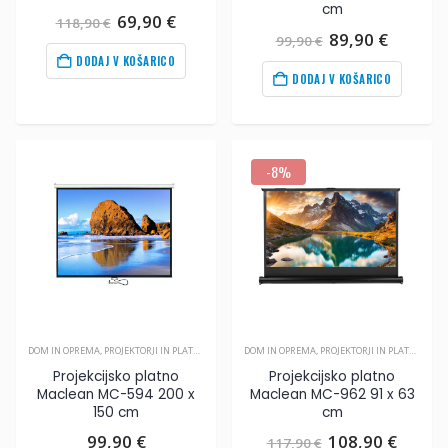
cm
Izvirna
Trenutna
69,90
€
118,90
€
cena
cena
Izvirna
Trenut
89,90
€
99,90
€
je
je:
cena
cena
DODAJ V KOŠARICO
bila:
69,90
€
.
je
je:
DODAJ V KOŠARICO
118,90
€
.
bila:
89,90
€
99,90
€
.
-8%
DOM IN OPREMA
,
PROJEKTORJI IN PLATNA
,
VIDEO
DOM IN OPREMA
,
PROJEKTORJI IN PLATNA
,
VIDE
Projekcijsko platno
Projekcijsko platno
Maclean MC-594 200 x
Maclean MC-962 91 x 63
150 cm
cm
Izvirna
Trenu
99,90
€
108,90
€
117,90
€