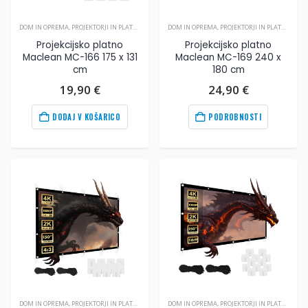
DOM IN OPREMA
,
PROJEKTORJI IN PLATNA
,
VIDEO
DOM IN OPREMA
,
PROJEKTORJI IN PLATNA
,
VIDE
Projekcijsko platno
Projekcijsko platno
Maclean MC-166 175 x 131
Maclean MC-169 240 x
cm
180 cm
19,90
€
24,90
€
DODAJ V KOŠARICO
PODROBNOSTI
DOM IN OPREMA
,
PROJEKTORJI IN PLATNA
,
VIDEO
DOM IN OPREMA
,
PROJEKTORJI IN PLATNA
,
VIDE