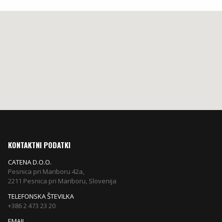
KONTAKTNI PODATKI
CATENA D.O.O.
Pesnica pri Mariboru 42a,
2211 Pesnica pri Mariboru, Slovenija
TELEFONSKA ŠTEVILKA
+386 2 473 23 20
EMAIL