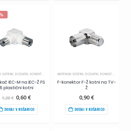
0%
I SISTEMI
,
DODATKI
,
KONEKTORJI IN SPOJKE
ANTENSKI SISTEMI
,
DODATKI
,
KONEKTORJI IN SPOJKE
ikač IEC-M na IEC-Ž FS
F-konektor F-Ž kotni na TV-
6 plastični kotni
Ž
Izvirna
Trenutna
0,60
€
0,90
€
1,20
€
cena
cena
je
je:
DODAJ V KOŠARICO
DODAJ V KOŠARICO
bila:
0,60
€
.
1,20
€
.