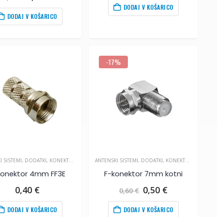
cena
cena
DODAJ V KOŠARICO
je
je:
DODAJ V KOŠARICO
bila:
0,30
€
.
0,50
€
.
-17%
I SISTEMI
,
DODATKI
,
KONEKTORJI IN SPOJKE
ANTENSKI SISTEMI
,
DODATKI
,
KONEKTORJI IN SPOJKE
konektor 4mm FF3E
F-konektor 7mm kotni
Izvirna
Trenutna
0,40
€
0,50
€
0,60
€
cena
cena
je
je:
DODAJ V KOŠARICO
DODAJ V KOŠARICO
bila:
0,50
€
.