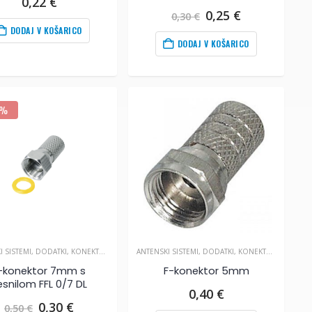
0,22
€
Izvirna
Trenutna
0,25
€
0,30
€
cena
cena
DODAJ V KOŠARICO
je
je:
DODAJ V KOŠARICO
bila:
0,25
€
.
0,30
€
.
0%
I SISTEMI
,
DODATKI
,
KONEKTORJI IN SPOJKE
ANTENSKI SISTEMI
,
DODATKI
,
KONEKTORJI IN SPOJKE
-konektor 7mm s
F-konektor 5mm
esnilom FFL 0/7 DL
0,40
€
Izvirna
Trenutna
0,30
€
0,50
€