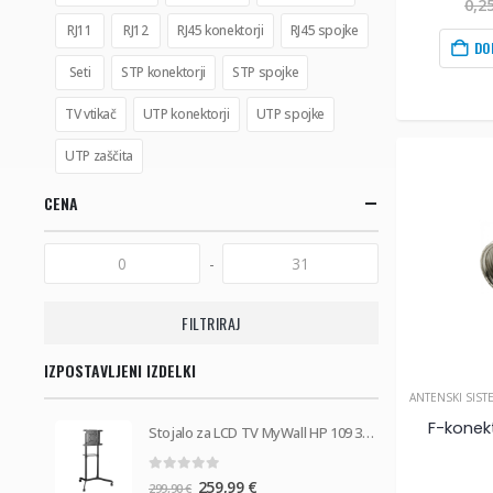
0,2
RJ11
RJ12
RJ45 konektorji
RJ45 spojke
DO
Seti
STP konektorji
STP spojke
TV vtikač
UTP konektorji
UTP spojke
UTP zaščita
CENA
-
FILTRIRAJ
IZPOSTAVLJENI IZDELKI
ANTENSKI SIST
F-konekt
Stojalo za LCD TV MyWall HP 109 37''-70''
0
od 5
Izvirna
Trenutna
259,99
€
299,90
€