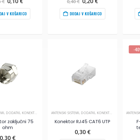
Izvirna
Trenutna
Izvirna
Trenutna
0,10
€
0,20
€
5
€
0,40
€
cena
cena
cena
cena
je
je:
je
je:
DAJ V KOŠARICO
DODAJ V KOŠARICO
bila:
0,10
€
.
bila:
0,20
€
.
0,25
€
.
0,40
€
.
-4
EMI
,
DODATKI
,
KONEKTORJI IN SPOJKE
ANTENSKI SISTEMI
,
DODATKI
,
KONEKTORJI IN SPOJKE
ANTENSK
or zaključni 75
Konektor RJ45 CAT6 UTP
F
ohm
t
0,30
€
0,30
€