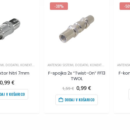
-38%
-5
EMI
,
DODATKI
,
KONEKTORJI IN SPOJKE
ANTENSKI SISTEMI
,
DODATKI
,
KONEKTORJI IN SPOJKE
ANTENSK
ktor hitri 7mm
F-spojka 2x “Twist-On” FF13
F-kon
TWOL
0,99
€
Izvirna
Trenutna
0,99
€
1,59
€
cena
cena
DAJ V KOŠARICO
je
je:
DODAJ V KOŠARICO
bila:
0,99
€
.
1,59
€
.