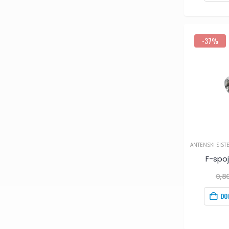
-37%
ANTENSKI SIST
F-spo
0,8
DO