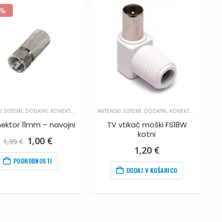
0%
I SISTEMI
,
DODATKI
,
KONEKTORJI IN SPOJKE
ANTENSKI SISTEMI
,
DODATKI
,
KONEKTORJI IN SPOJKE
ektor 11mm – navojni
TV vtikač moški FS18W
kotni
Izvirna
Trenutna
1,00
€
1,99
€
cena
cena
1,20
€
je
je:
PODROBNOSTI
bila:
1,00
€
.
DODAJ V KOŠARICO
1,99
€
.