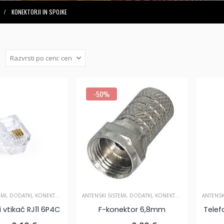
KONEKTORJI IN SPOJKE
:
-50%
EMI
,
DODATKI
,
KONEKTORJI IN SPOJKE
ANTENSKI SISTEMI
,
DODATKI
,
KONEKTORJI IN SPOJKE
ANTENSK
 vtikač RJ11 6P4C
F-konektor 6,8mm
Telef