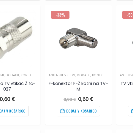
-33%
-5
EMI
,
DODATKI
,
KONEKTORJI IN SPOJKE
ANTENSKI SISTEMI
,
DODATKI
,
KONEKTORJI IN SPOJKE
ANTENSK
a Tv vtikač Ž fc-
F-konektor F-Ž kotni na TV-
TV vt
027
M
Izvirna
Trenutna
0,60
€
0,60
€
0,90
€
cena
cena
je
je:
DAJ V KOŠARICO
DODAJ V KOŠARICO
bila:
0,60
€
.
0,90
€
.