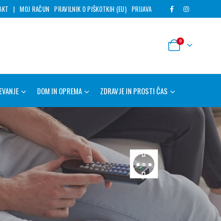
AKT
|
MOJ RAČUN
PRAVILNIK O PIŠKOTKIH (EU)
PRIJAVA
0
EVANJE
DOM IN OPREMA
ZDRAVJE IN PROSTI ČAS