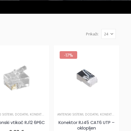
Prikaži:
-17%
I SISTEMI
,
DODATKI
,
KONEKTORJI IN SPOJKE
ANTENSKI SISTEMI
,
DODATKI
,
KONEKTORJI IN SPOJKE
onski vtikač RJ12 6P6C
Konektor RJ45 CAT6 UTP –
oklopljen