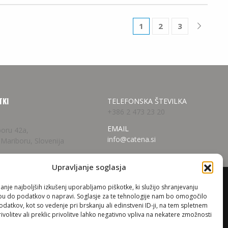
1
2
3
TKI
TELEFONSKA ŠTEVILKA
+386 2 473 23 20
EMAIL
boru 42a,
info@catena.si
 Mariboru, Slovenija
Upravljanje soglasja
anje najboljših izkušenj uporabljamo piškotke, ki služijo shranjevanju
opu do podatkov o napravi. Soglasje za te tehnologije nam bo omogočilo
evanje
atkov, kot so vedenje pri brskanju ali edinstveni ID-ji, na tem spletnem
 sistemi
volitev ali preklic privolitve lahko negativno vpliva na nekatere zmožnosti
za TV