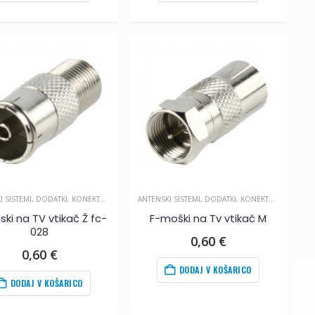
0,60
€
.
I SISTEMI
,
DODATKI
,
KONEKTORJI IN SPOJKE
ANTENSKI SISTEMI
,
DODATKI
,
KONEKTORJI IN SPOJKE
ski na TV vtikač Ž fc-
F-moški na Tv vtikač M
028
0,60
€
0,60
€
DODAJ V KOŠARICO
DODAJ V KOŠARICO