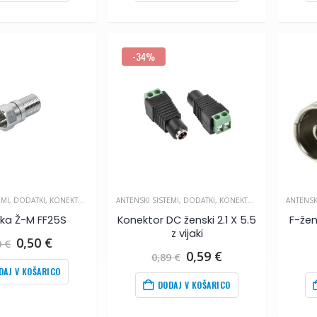
0,80
€
.
-34%
EMI
,
DODATKI
,
KONEKTORJI IN SPOJKE
ANTENSKI SISTEMI
,
DODATKI
,
KONEKTORJI IN SPOJKE
ANTENSK
jka Ž-M FF25S
Konektor DC ženski 2.1 X 5.5
F-žen
z vijaki
Izvirna
Trenutna
0,50
€
0
€
cena
cena
Izvirna
Trenutna
0,59
€
0,89
€
je
je:
cena
cena
DAJ V KOŠARICO
bila:
0,50
€
.
je
je:
DODAJ V KOŠARICO
0,80
€
.
bila:
0,59
€
.
0,89
€
.