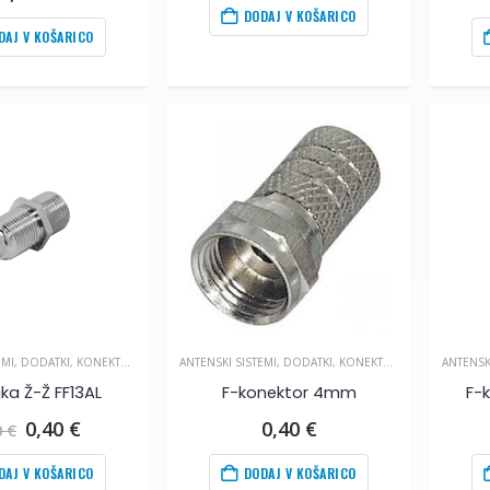
DODAJ V KOŠARICO
DAJ V KOŠARICO
EMI
,
DODATKI
,
KONEKTORJI IN SPOJKE
ANTENSKI SISTEMI
,
DODATKI
,
KONEKTORJI IN SPOJKE
ANTENSK
ka Ž-Ž FF13AL
F-konektor 4mm
F-
Izvirna
Trenutna
0,40
€
0,40
€
0
€
cena
cena
je
je:
DAJ V KOŠARICO
DODAJ V KOŠARICO
bila:
0,40
€
.