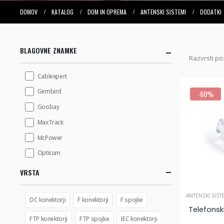
DOMOV
KATALOG
DOM IN OPREMA
ANTENSKI SISTEMI
DODATKI
BLAGOVNE ZNAMKE
Razvrsti po
Cablexpert
Gembird
-60%
Goobay
MaxTrack
McPower
Opticum
VRSTA
ANTENSKI SIST
DC konektorji
F konektorji
F spojke
Telefonski
FTP konektorji
FTP spojke
IEC konektorji