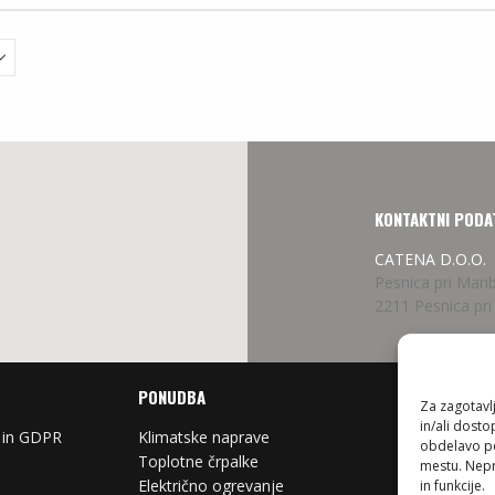
KONTAKTNI PODA
CATENA D.O.O.
Pesnica pri Mari
2211 Pesnica pri
PONUDBA
Za zagotavlj
in/ali dost
 in GDPR
Klimatske naprave
Prezrač
obdelavo pod
Toplotne črpalke
Antenski
mestu. Nepri
Električno ogrevanje
Nosilci 
in funkcije.