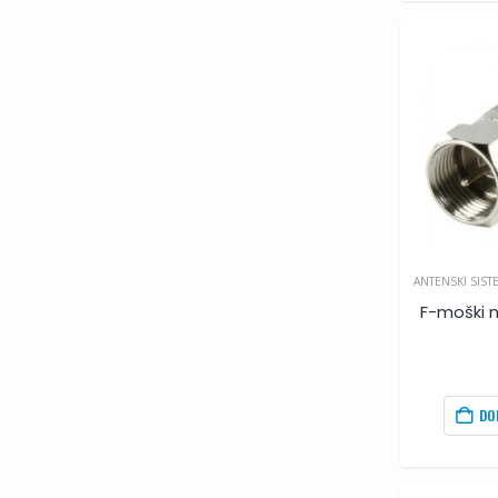
ANTENSKI SIST
F-moški n
DO