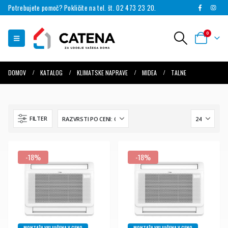
Potrebujete pomoč? Pokličite na tel. št. 02 473 23 20.
0
DOMOV
KATALOG
KLIMATSKE NAPRAVE
MIDEA
TALNE
FILTER
-18%
-18%
MONTAŽA VKLJUČENA V CENO
MONTAŽA VKLJUČENA V CENO