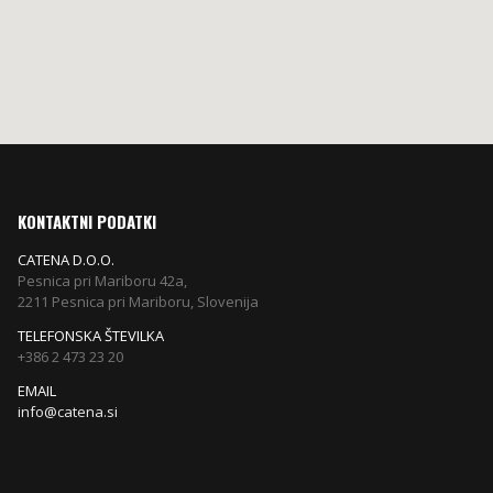
KONTAKTNI PODATKI
CATENA D.O.O.
Pesnica pri Mariboru 42a,
2211 Pesnica pri Mariboru, Slovenija
TELEFONSKA ŠTEVILKA
+386 2 473 23 20
EMAIL
na
info@catena.si
07
€
.