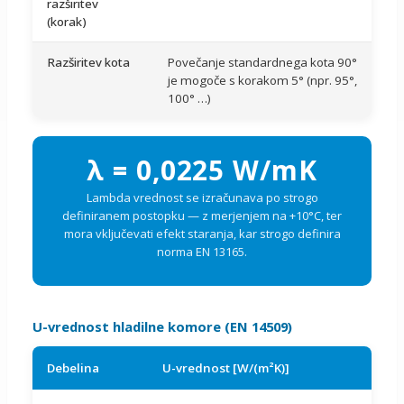
razširitev
(korak)
Razširitev kota
Povečanje standardnega kota 90°
je mogoče s korakom 5° (npr. 95°,
100° …)
λ = 0,0225 W/mK
Lambda vrednost se izračunava po strogo
definiranem postopku — z merjenjem na +10°C, ter
mora vključevati efekt staranja, kar strogo definira
norma EN 13165.
U-vrednost hladilne komore (EN 14509)
Debelina
U-vrednost [W/(m²K)]