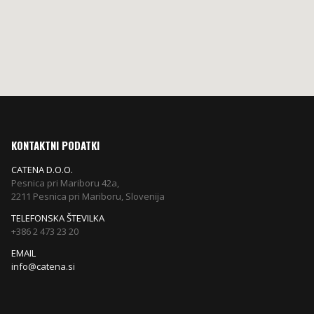
KONTAKTNI PODATKI
CATENA D.O.O.
Pesnica pri Mariboru 42a,
2211 Pesnica pri Mariboru, Slovenija
TELEFONSKA ŠTEVILKA
+386 2 473 23 20
EMAIL
info@catena.si