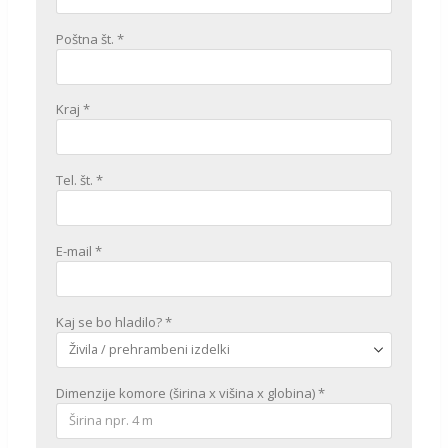
Poštna št. *
Kraj *
Tel. št. *
E-mail *
Kaj se bo hladilo? *
Dimenzije komore (širina x višina x globina) *