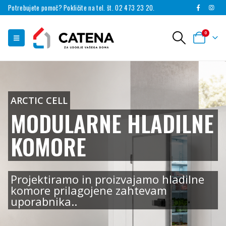
Potrebujete pomoč? Pokličite na tel. št. 02 473 23 20.
0
ARCTIC CELL
MODULARNE HLADILNE
KOMORE
Projektiramo in proizvajamo hladilne
komore prilagojene zahtevam
uporabnika..