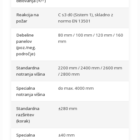
delovanja (+/−)
Reakcija na
C s3 d0 (Sistem 1), skladno z
požar
normo EN 13501
Debeline
80 mm / 100 mm / 120 mm / 160
panelov
mm
(poz./neg.
področje)
Standardna
2200 mm / 2400 mm / 2600 mm
notranja višina
/ 2800 mm
Specialna
do max. 4000 mm
notranja višina
Standardna
±280 mm
razširitev
(korak)
Specialna
±40 mm