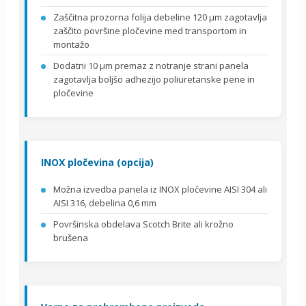
Zaščitna prozorna folija debeline 120 μm zagotavlja
zaščito površine pločevine med transportom in
montažo
Dodatni 10 μm premaz z notranje strani panela
zagotavlja boljšo adhezijo poliuretanske pene in
pločevine
INOX pločevina (opcija)
Možna izvedba panela iz INOX pločevine AISI 304 ali
AISI 316, debelina 0,6 mm
Površinska obdelava Scotch Brite ali krožno
brušena