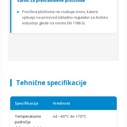
Varno za prehrambene proizvode
Površina pločevine ne vsebuje snovi, katere
vplivajo na proizvod (skladno regulativi za živilsko
industrijo glede na normo EN 1186-5)
Tehnične specifikacije
Specifikacija
Vrednost
Temperaturno
od −40°C do +70°C
področje