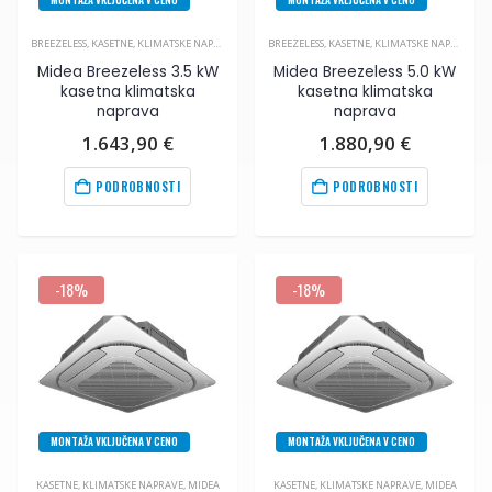
BREEZELESS
,
KASETNE
,
KLIMATSKE NAPRAVE
,
MIDEA
BREEZELESS
,
KASETNE
,
KLIMATSKE NAPRAVE
,
M
Midea Breezeless 3.5 kW
Midea Breezeless 5.0 kW
kasetna klimatska
kasetna klimatska
naprava
naprava
1.643,90
€
1.880,90
€
PODROBNOSTI
PODROBNOSTI
-18%
-18%
MONTAŽA VKLJUČENA V CENO
MONTAŽA VKLJUČENA V CENO
KASETNE
,
KLIMATSKE NAPRAVE
,
MIDEA
KASETNE
,
KLIMATSKE NAPRAVE
,
MIDEA