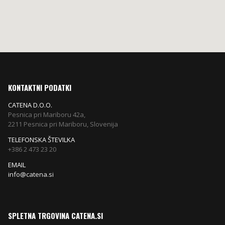
00
€
.
KONTAKTNI PODATKI
CATENA D.O.O.
Pesnica pri Mariboru 42a,
2211 Pesnica pri Mariboru, Slovenija
TELEFONSKA ŠTEVILKA
+386 2 473 23 20
EMAIL
info@catena.si
SPLETNA TRGOVINA CATENA.SI