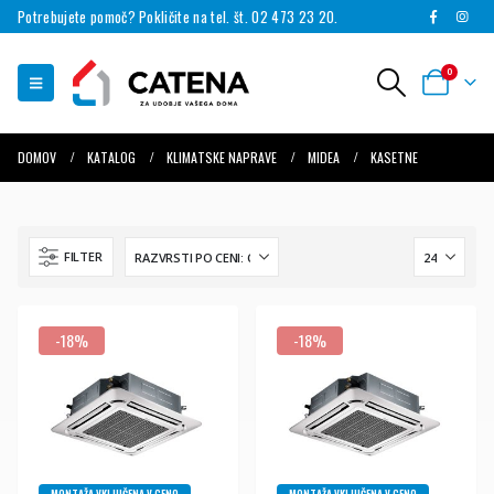
Potrebujete pomoč? Pokličite na tel. št. 02 473 23 20.
0
DOMOV
KATALOG
KLIMATSKE NAPRAVE
MIDEA
KASETNE
FILTER
-18%
-18%
MONTAŽA VKLJUČENA V CENO
MONTAŽA VKLJUČENA V CENO