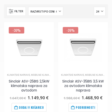
FILTER
-30%
-26%
KLIMATSKE NAPRAVE
,
MOBILNE KLIMA NAPRAVE
,
ZA AVTODOMOVE
KLIMATSKE NAPRAVE
,
MOBILNE KLIMA NAPRAVE
Sinclair ASV-25BIS 2,5kW
Sinclair ASV-35BIS 3,5 kW
klimatska naprava za
za avtodom klimatska
avtodom
naprava
Izvirna
Trenutna
Izvirna
Tren
1.149,90
€
1.468,90
€
1.647,00
€
1.988,60
€
cena
cena
cena
cena
je
je:
je
je:
DODAJ V KOŠARICO
PODROBNOSTI
bila:
1.149,90
€
.
bila:
1.46