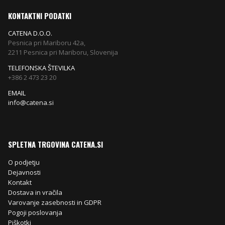
KONTAKTNI PODATKI
CATENA D.O.O.
Pesnica pri Mariboru 42a,
2211 Pesnica pri Mariboru, Slovenija
TELEFONSKA ŠTEVILKA
+386 2 473 23 20
EMAIL
info@catena.si
SPLETNA TRGOVINA CATENA.SI
O podjetju
Dejavnosti
Kontakt
Dostava in vračila
Varovanje zasebnosti in GDPR
Pogoji poslovanja
Piškotki