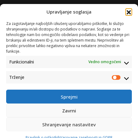
Upravljanje soglasja
Za zagotavljanje najboljših izkušenj uporabljamo piškotke, ki služijo
shranjevanju in/ali dostopu do podatkov o napravi. Soglasje za te
tehnologije nam bo omogočilo obdelavo podatkov, kot so vedenje pri
brskanju ali edinstveni ID-ji, na tem spletnem mestu. Neprivolitev ali
preklic privolitve lahko negativno vpliva na nekatere zmožnosti in
funkcije.
Funkcionalni
Vedno omogočeni
Trženje
Trženje
Sprejmi
Zavrni
Shranjevanje nastavitev
Catena d.o.o. © 2007-2026
Pravilnik o piškotkih
Varovanje zasebnosti in GDPR