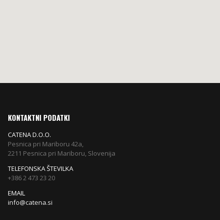
KONTAKTNI PODATKI
CATENA D.O.O.
Pesnica pri Mariboru 42a,
2211 Pesnica pri Mariboru, Slovenija
TELEFONSKA ŠTEVILKA
+386 2 473 23 20
EMAIL
info@catena.si