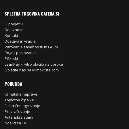
SPLETNA TRGOVINA CATENA.SI
O podjetju
Dejavnosti
na
Kontakt
Dostava in vračila
Varovanje zasebnosti in GDPR
90
€
.
Pogoji poslovanja
Piškotki
LeanPay – Hitro plačilo na obroke
Obiščite nas na Mimovrste.com
PONUDBA
Klimatske naprave
Toplotne črpalke
Električno ogrevanje
Prezračevanje
Antenski sistemi
Nosilci za TV