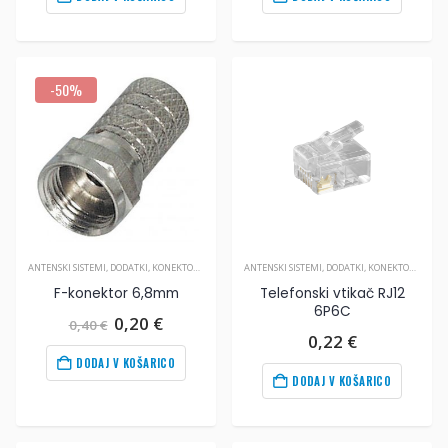
bila:
0,10
€
.
bila:
0,18
€
.
0,25
€
.
0,30
€
.
-50%
ANTENSKI SISTEMI
,
DODATKI
,
KONEKTORJI IN SPOJKE
ANTENSKI SISTEMI
,
DODATKI
,
KONEKTORJI IN SPOJKE
F-konektor 6,8mm
Telefonski vtikač RJ12
6P6C
Izvirna
Trenutna
0,20
€
0,40
€
cena
cena
0,22
€
je
je:
DODAJ V KOŠARICO
bila:
0,20
€
.
DODAJ V KOŠARICO
0,40
€
.