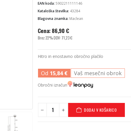
EAN koda:
5902211111146
Kataloška številka:
43284
Blagovna znamka:
Maclean
Cena:
86,90
€
Brez 22% DDV:
71,23
€
Hitro in enostavno obročno plačilo
Od
15,84
€
Vaš mesečni obrok
Obročni izračun
DODAJ V KOŠARICO