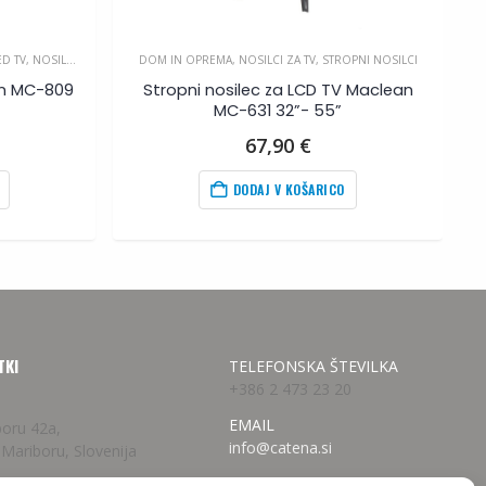
ED TV
,
NOSILCI ZA TV
DOM IN OPREMA
,
NOSILCI ZA TV
,
STROPNI NOSILCI
an MC-809
Stropni nosilec za LCD TV Maclean
MC-631 32”- 55”
Trenutna
67,90
€
cena
je:
DODAJ V KOŠARICO
14,99
€
.
TKI
TELEFONSKA ŠTEVILKA
+386 2 473 23 20
EMAIL
boru 42a,
info@catena.si
 Mariboru, Slovenija