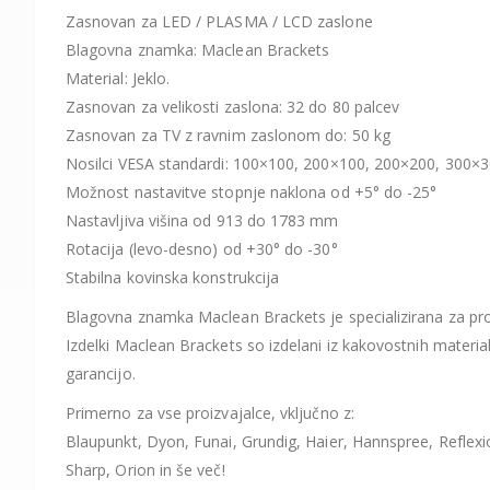
Zasnovan za LED / PLASMA / LCD zaslone
Blagovna znamka: Maclean Brackets
Material: Jeklo.
Zasnovan za velikosti zaslona: 32 do 80 palcev
Zasnovan za TV z ravnim zaslonom do: 50 kg
Nosilci VESA standardi: 100×100, 200×100, 200×200, 300×
Možnost nastavitve stopnje naklona od +5° do -25°
Nastavljiva višina od 913 do 1783 mm
Rotacija (levo-desno) od +30° do -30°
Stabilna kovinska konstrukcija
Blagovna znamka Maclean Brackets je specializirana za proi
Izdelki Maclean Brackets so izdelani iz kakovostnih materia
garancijo.
Primerno za vse proizvajalce, vključno z:
Blaupunkt, Dyon, Funai, Grundig, Haier, Hannspree, Refle
Sharp, Orion in še več!