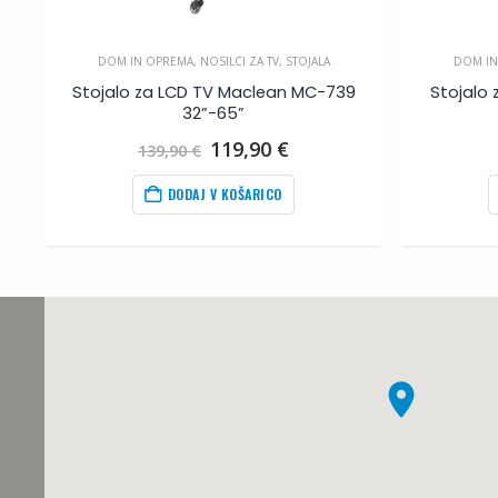
DOM IN OPREMA
,
NOSILCI ZA TV
,
STOJALA
DOM IN
-
Stojalo za LCD TV Maclean MC-739
Stojalo
32”-65”
na
Izvirna
Trenutna
119,90
€
139,90
€
cena
cena
je
je:
DODAJ V KOŠARICO
bila:
119,90
€
.
139,90
€
.