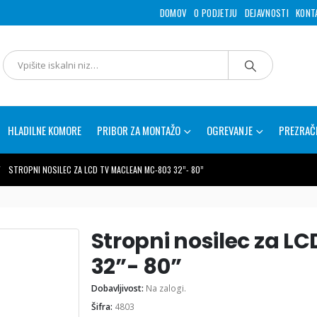
DOMOV
O PODJETJU
DEJAVNOSTI
KONT
HLADILNE KOMORE
PRIBOR ZA MONTAŽO
OGREVANJE
PREZRAČ
STROPNI NOSILEC ZA LCD TV MACLEAN MC-803 32”- 80”
Stropni nosilec za 
32”- 80”
Dobavljivost:
Na zalogi.
Šifra:
4803