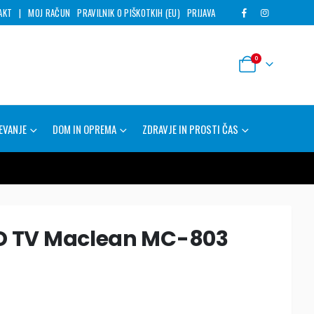
AKT
|
MOJ RAČUN
PRAVILNIK O PIŠKOTKIH (EU)
PRIJAVA
0
EVANJE
DOM IN OPREMA
ZDRAVJE IN PROSTI ČAS
LCD TV Maclean MC-803