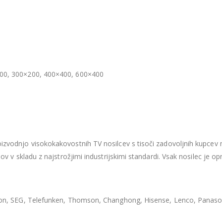
300, 300×200, 400×400, 600×400
zvodnjo visokokakovostnih TV nosilcev s tisoči zadovoljnih kupcev n
lov v skladu z najstrožjimi industrijskimi standardi. Vsak nosilec je
xion, SEG, Telefunken, Thomson, Changhong, Hisense, Lenco, Panaso