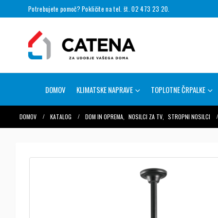
Potrebujete pomoč? Pokličite na tel. št. 02 473 23 20.
DOMOV
KLIMATSKE NAPRAVE
TOPLOTNE ČRPALKE
DOMOV
KATALOG
DOM IN OPREMA
,
NOSILCI ZA TV
,
STROPNI NOSILCI