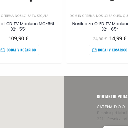
 OPREMA
,
NOSILCI ZA TV
,
STOJALA
DOM IN OPREMA
,
NOSILCI ZA OLED, QL
 za LCD TV Maclean MC-661
Nosilec za OLED TV Macle
32”-55”
32”- 65”
Izvirna
109,90
€
14,99
€
24,90
€
cena
je
DODAJ V KOŠARICO
DODAJ V KOŠARICO
bila:
24,90
€
.
KONTAKTNI PODA
CATENA D.O.O.
Pesnica pri Mari
2211 Pesnica pri