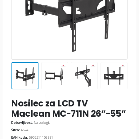
Nosilec za LCD TV
Maclean MC-711N 26”-55”
Dobavljivost:
Na zalogi.
Šifra:
4674
EAN koda:
5902211103981