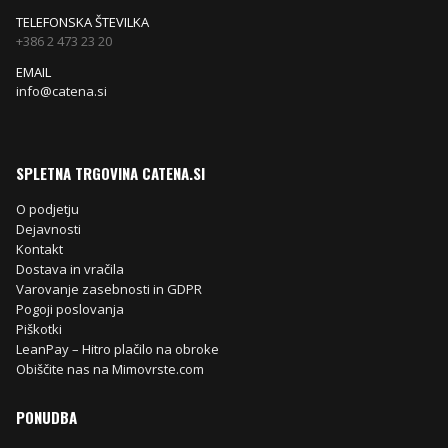
TELEFONSKA ŠTEVILKA
+386 2 473 23 20
EMAIL
info@catena.si
SPLETNA TRGOVINA CATENA.SI
O podjetju
Dejavnosti
Kontakt
Dostava in vračila
Varovanje zasebnosti in GDPR
Pogoji poslovanja
Piškotki
LeanPay – Hitro plačilo na obroke
Obiščite nas na Mimovrste.com
PONUDBA