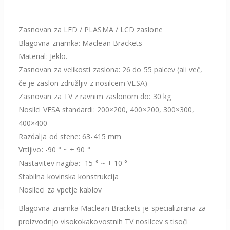
Zasnovan za LED / PLASMA / LCD zaslone
Blagovna znamka: Maclean Brackets
Material: Jeklo.
Zasnovan za velikosti zaslona: 26 do 55 palcev (ali več,
če je zaslon združljiv z nosilcem VESA)
Zasnovan za TV z ravnim zaslonom do: 30 kg
Nosilci VESA standardi: 200×200, 400×200, 300×300,
400×400
Razdalja od stene: 63-415 mm
Vrtljivo: -90 ° ~ + 90 °
Nastavitev nagiba: -15 ° ~ + 10 °
Stabilna kovinska konstrukcija
Nosileci za vpetje kablov
Blagovna znamka Maclean Brackets je specializirana za
proizvodnjo visokokakovostnih TV nosilcev s tisoči