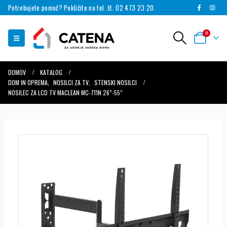
Potrebujete pomoč? Pokličite na tel. št. 02 473 23 20.
0
DOMOV
KATALOG
DOM IN OPREMA
,
NOSILCI ZA TV
,
STENSKI NOSILCI
NOSILEC ZA LCD TV MACLEAN MC-711N 26”-55”