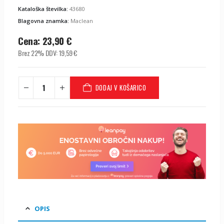
Kataloška številka:
43680
Blagovna znamka:
Maclean
Cena:
23,90
€
Brez 22% DDV:
19,59
€
DODAJ V KOŠARICO
OPIS