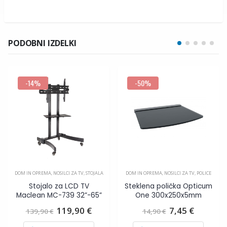
PODOBNI IZDELKI
-14%
-50%
DOM IN OPREMA
,
NOSILCI ZA TV
,
STOJALA
DOM IN OPREMA
,
NOSILCI ZA TV
,
POLICE
Stojalo za LCD TV
Steklena polička Opticum
Maclean MC-739 32”-65”
One 300x250x5mm
utna
Izvirna
Trenutna
Izvirna
Trenut
119,90
€
7,45
€
139,90
€
14,90
€
cena
cena
cena
cena
je
je:
je
je: