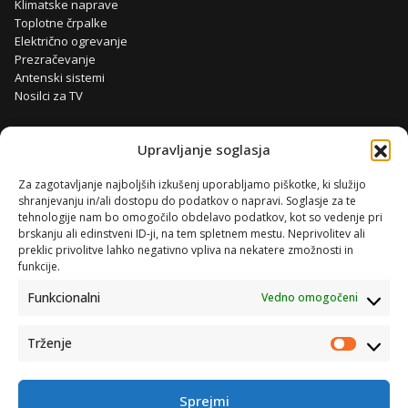
Klimatske naprave
Toplotne črpalke
Električno ogrevanje
Prezračevanje
Antenski sistemi
Nosilci za TV
Upravljanje soglasja
Za zagotavljanje najboljših izkušenj uporabljamo piškotke, ki služijo
shranjevanju in/ali dostopu do podatkov o napravi. Soglasje za te
tehnologije nam bo omogočilo obdelavo podatkov, kot so vedenje pri
brskanju ali edinstveni ID-ji, na tem spletnem mestu. Neprivolitev ali
preklic privolitve lahko negativno vpliva na nekatere zmožnosti in
funkcije.
Funkcionalni
Vedno omogočeni
Trženje
Trženje
Sprejmi