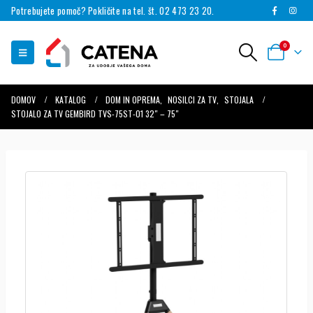
Potrebujete pomoč? Pokličite na tel. št. 02 473 23 20.
0
DOMOV
KATALOG
DOM IN OPREMA
,
NOSILCI ZA TV
,
STOJALA
STOJALO ZA TV GEMBIRD TVS-75ST-01 32″ – 75″