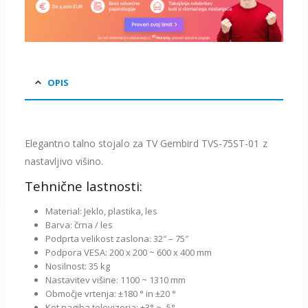
OPIS
Elegantno talno stojalo za TV Gembird TVS-75ST-01 z
nastavljivo višino.
Tehnične lastnosti:
Material: Jeklo, plastika, les
Barva: črna / les
Podprta velikost zaslona: 32″ – 75″
Podpora VESA: 200 x 200 ~ 600 x 400 mm
Nosilnost: 35 kg
Nastavitev višine: 1100 ~ 1310 mm
Območje vrtenja: ±180 ° in ±20 °
Kot nagiba televizorja: +3° ~ -5°