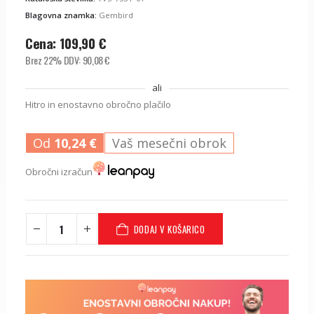
Blagovna znamka:
Gembird
Cena:
109,90
€
Brez 22% DDV:
90,08
€
ali
Hitro in enostavno obročno plačilo
Od
10,24
€
Vaš mesečni obrok
Obročni izračun
DODAJ V KOŠARICO