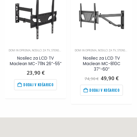
DOM IN OPREMA
,
NOSILCI ZA TV
,
STENSKI NOSILCI
DOM IN OPREMA
,
NOSILCI ZA TV
,
STENSKI NOSILCI
Nosilec za LCD TV
Nosilec za LCD TV
Maclean MC-711N 26”-55”
Maclean MC-810C
37”-60”
utna
23,90
€
Izvirna
Trenut
49,90
€
74,90
€
cena
cena
DODAJ V KOŠARICO
0
€
.
je
je:
DODAJ V KOŠARICO
bila:
49,90
€
74,90
€
.