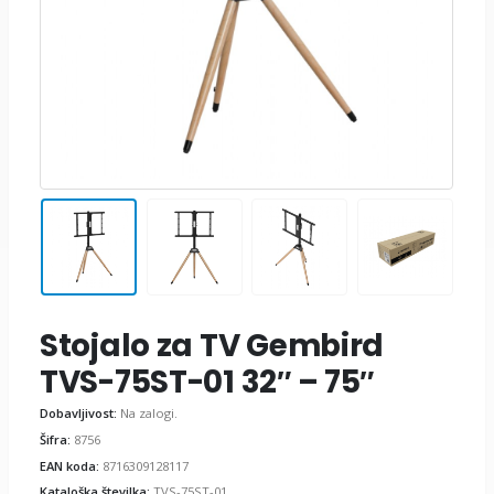
Stojalo za TV Gembird
TVS-75ST-01 32″ – 75″
Dobavljivost:
Na zalogi.
Šifra:
8756
EAN koda:
8716309128117
Kataloška številka:
TVS-75ST-01