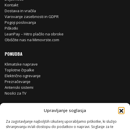
Kontakt
Dostava in vračila
Varovanje zasebnosti in GDPR
Pogoji poslovanja
Piškotki
LeanPay – Hitro plačilo na obroke
Obiščite nas na Mimovrste.com
PONUDBA
Klimatske naprave
Toplotne črpalke
Električno ogrevanje
Prezračevanje
Antenski sistemi
Nosilci za TV
Upravljanje soglasja
Za zagotavljanje najboljših izkušenj uporabljamo piškotke, ki služijo
shranjevanju in/ali dostopu do podatkov o napravi. Soglasje za te