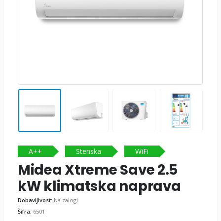
A++
Stenska
WiFi
Midea Xtreme Save 2.5
kW klimatska naprava
Dobavljivost:
Na zalogi.
Šifra:
6501