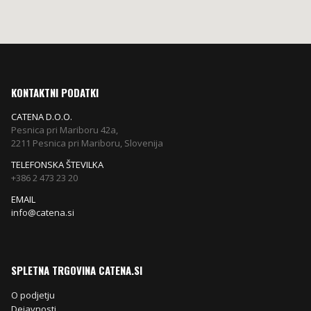
KONTAKTNI PODATKI
CATENA D.O.O.
Pesnica pri Mariboru 42a,
2211 Pesnica pri Mariboru, Slovenija
TELEFONSKA ŠTEVILKA
+386 2 473 23 20
EMAIL
info@catena.si
SPLETNA TRGOVINA CATENA.SI
O podjetju
Dejavnosti