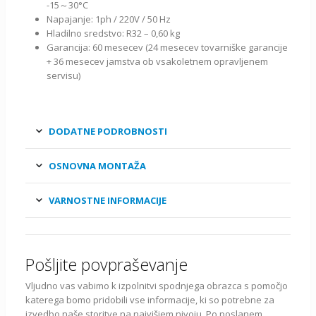
-15～30°C
Napajanje: 1ph / 220V / 50 Hz
Hladilno sredstvo: R32 – 0,60 kg
Garancija: 60 mesecev (24 mesecev tovarniške garancije
+ 36 mesecev jamstva ob vsakoletnem opravljenem
servisu)
DODATNE PODROBNOSTI
OSNOVNA MONTAŽA
VARNOSTNE INFORMACIJE
Pošljite povpraševanje
Vljudno vas vabimo k izpolnitvi spodnjega obrazca s pomočjo
katerega bomo pridobili vse informacije, ki so potrebne za
izvedbo naše storitve na najvišjem nivoju. Po poslanem