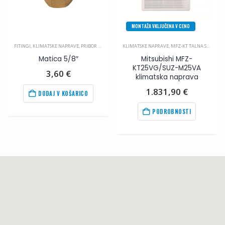
MONTAŽA VKLJUČENA V CENO
FITINGI
,
KLIMATSKE NAPRAVE
,
PRIBOR ZA KLIMA NAPRAVE
KLIMATSKE NAPRAVE
,
MFZ-KT TALNA SERIJA
,
MI
Matica 5/8″
Mitsubishi MFZ-
KT25VG/SUZ-M25VA
3,60
€
klimatska naprava
1.831,90
€
DODAJ V KOŠARICO
PODROBNOSTI