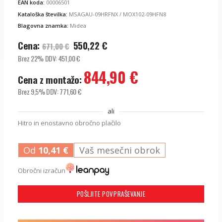
EAN koda:
00006501
Kataloška številka:
MSAGAU-09HRFNX / MOX102-09HFN8
Blagovna znamka:
Midea
Izvirna
Trenutna
Cena:
550,22
€
671,00
€
cena
cena
Brez 22% DDV:
451,00
€
je
je:
844,90
€
bila:
550,22
€
.
Cena z montažo:
671,00
€
.
Brez 9,5% DDV:
771,60
€
ali
Hitro in enostavno obročno plačilo
Od
10,41
€
Vaš mesečni obrok
Obročni izračun
POŠLJITE POVPRAŠEVANJE