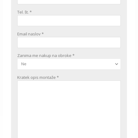
Tel. št. *
Email naslov *
Zanima me nakup na obroke *
Kratek opis montaže *