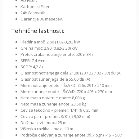
HD Filter.
Karbonski Filter.
24h časovnik.
Garancija 36 mesecev.
Tehnične lastnosti:
Hladilna moč: 2,60 (1,02-3,20) kW
Grelna moč: 2,90 (0,82-3,30) kW
Pretok zraka notranje enote: 520 m3/h
SEER: 7,4 A++
SCOP: 4,2 A+
Glasnost notranjega dela 21,00 (20 / 22 / 32 / 37) dB (A)
Glasnost zunanjega dela 55,00 dB (A)
Mere notranje enote – ŠxVxD: 726x 291 x 210 mm
Mere zunanje enote – ŠxVxD: 720 x 495 x 270 mm
Neto masa notarnje enote: 8,00 kg
Neto masa zunanje enote: 23,50 kg
Cev za tekočino – premer: 1/4” (fi 6,35 mm)
Cev za plin – premer: 3/8” (fi 9,52 mm)
Dolžina cevi – max.: 25 m
Višinska razlika – max.: 10 m
Področje delovanja zunanje enote (hl. / ogr.): -15～50 /