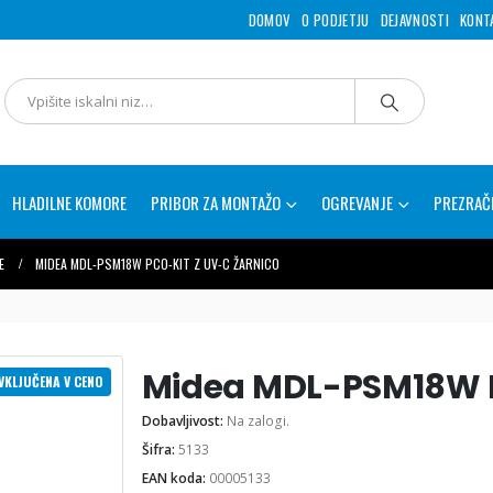
DOMOV
O PODJETJU
DEJAVNOSTI
KONT
HLADILNE KOMORE
PRIBOR ZA MONTAŽO
OGREVANJE
PREZRAČ
E
MIDEA MDL-PSM18W PCO-KIT Z UV-C ŽARNICO
Midea MDL-PSM18W P
VKLJUČENA V CENO
Dobavljivost:
Na zalogi.
Šifra:
5133
EAN koda:
00005133