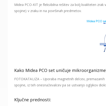
Midea PCO-KIT je fleksibilna rešitev za bolj kvaliteten zrak 
spojine) v zraku in na površinah predmetov.
Kako Midea PCO set uničuje mikroorganizme
FOTOKATALIZA – Uporaba magnetnih delcev, premazanih s TiO
spojine, iz teh onesnaževalcev pa se ustvarijo ogljikov diok
Ključne prednosti: