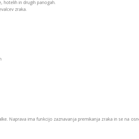
e, hotelih in drugih panogah.
evalcev zraka.
m
alke. Naprava ima funkcijo zaznavanja premikanja zraka in se na osno