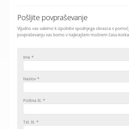
Pošljite povpraševanje
Vljudno vas vabimo k izpolnitvi spodnjega obrazca s pomočj
povpraševanju vas bomo v najkrajšem možnem času kontakti
Ime *
Naslov *
Poštna št. *
Tel. št. *