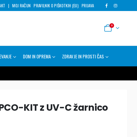
AKT
|
MOJ RAČUN
PRAVILNIK O PIŠKOTKIH (EU)
PRIJAVA
0
EVANJE
DOM IN OPREMA
ZDRAVJE IN PROSTI ČAS
CO-KIT z UV-C žarnico