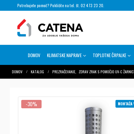
Potrebujete pomoč? Pokličite na tel. št. 02 473 23 20.
DOMOV
KLIMATSKE NAPRAVE
TOPLOTNE ČRPALKE
DOMOV
KATALOG
PREZRAČEVANJE
,
ZDRAV ZRAK S POMOČJO UV-C ŽARNIC
-30%
MONTAŽA 