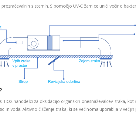
v prezračevalnih sistemih. S pomočjo UV-C žarnice uniči večino bakteri
?
2 nanodelci za oksidacijo organskih onesnaževalcev zraka, kot so ba
sid in voda. Aktivno čiščenje zraka, ki se večinoma uporablja v večjih