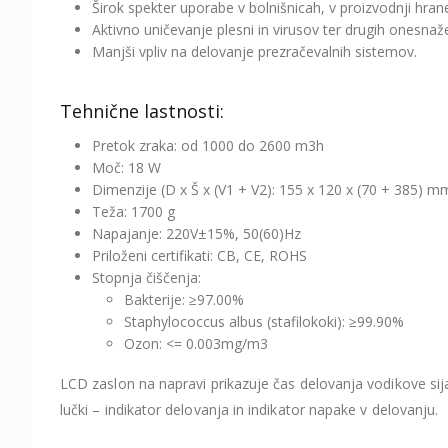
Širok spekter uporabe v bolnišnicah, v proizvodnji hran
Aktivno uničevanje plesni in virusov ter drugih onesnaž
Manjši vpliv na delovanje prezračevalnih sistemov.
Tehnične lastnosti:
Pretok zraka: od 1000 do 2600 m3h
Moč: 18 W
Dimenzije (D x Š x (V1 + V2): 155 x 120 x (70 + 385) m
Teža: 1700 g
Napajanje: 220V±15%, 50(60)Hz
Priloženi certifikati: CB, CE, ROHS
Stopnja čiščenja:
Bakterije: ≥97.00%
Staphylococcus albus (stafilokoki): ≥99.90%
Ozon: <= 0.003mg/m3
LCD zaslon na napravi prikazuje čas delovanja vodikove sij
lučki – indikator delovanja in indikator napake v delovanju.