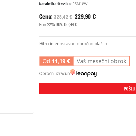
Kataloška številka:
PSM18W
Izvirna
Trenutna
Cena:
229,90
€
328,42
€
cena
cena
Brez 22% DDV:
188,44
€
je
je:
bila:
229,90
€
.
328,42
€
.
Hitro in enostavno obročno plačilo
Od
11,19
€
Vaš mesečni obrok
Obročni izračun
POŠLJ