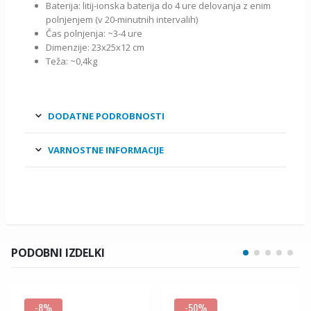
Baterija: litij-ionska baterija do 4 ure delovanja z enim
polnjenjem (v 20-minutnih intervalih)
Čas polnjenja: ~3-4 ure
Dimenzije: 23x25x12 cm
Teža: ~0,4kg
DODATNE PODROBNOSTI
VARNOSTNE INFORMACIJE
PODOBNI IZDELKI
-8%
-50%