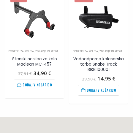
DODATKI ZA KOLESA
,
ZDRAVJE IN PROSTI ČAS
DODATKI ZA KOLESA
,
ZDRAVJE IN PROSTI ČAS
Stenski nosilec za kolo
Vodoodporna kolesarska
Maclean MC-457
torba Snake Track
BIKE1100001
tna
Izvirna
Trenutna
34,90
€
37,91
€
cena
cena
Izvirna
Trenut
14,95
€
29,90
€
je
je:
cena
cena
DODAJ V KOŠARICO
bila:
34,90
€
.
je
je:
DODAJ V KOŠARICO
37,91
€
.
bila:
14,95
€
29,90
€
.