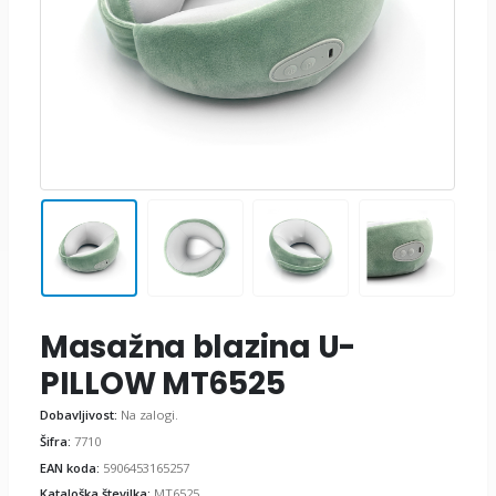
Masažna blazina U-
PILLOW MT6525
Dobavljivost:
Na zalogi.
Šifra:
7710
EAN koda:
5906453165257
Kataloška številka:
MT6525