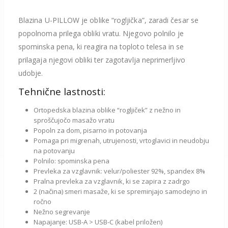
Blazina U-PILLOW je oblike “rogljička”, zaradi česar se
popolnoma prilega obliki vratu. Njegovo polnilo je
spominska pena, ki reagira na toploto telesa in se
prilagaja njegovi obliki ter zagotavlja neprimerljivo
udobje.
Tehnične lastnosti:
Ortopedska blazina oblike “rogljiček” z nežno in
sproščujočo masažo vratu
Popoln za dom, pisarno in potovanja
Pomaga pri migrenah, utrujenosti, vrtoglavici in neudobju
na potovanju
Polnilo: spominska pena
Prevleka za vzglavnik: velur/poliester 92%, spandex 8%
Pralna prevleka za vzglavnik, ki se zapira z zadrgo
2 (načina) smeri masaže, ki se spreminjajo samodejno in
ročno
Nežno segrevanje
Napajanje: USB-A > USB-C (kabel priložen)