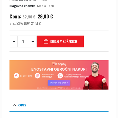
Blagovna znamka:
Media-Tech
Izvirna
Trenutna
Cena:
29,90
€
52,90
€
cena
cena
Brez 22% DDV:
24,51
€
je
je:
bila:
29,90
€
.
52,90
€
.
DODAJ V KOŠARICO
OPIS