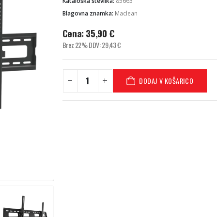
Kataloška številka:
85663
Blagovna znamka:
Maclean
Cena:
35,90
€
Brez 22% DDV:
29,43
€
DODAJ V KOŠARICO