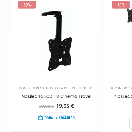
-50%
-10%
DOM IN OPREMA
,
NOSILCI ZA TV
,
STROPNI NOSILCI
DOM IN OPRE
Nosilec za LCD TV Cinema Travel
Nosilec
Izvirna
Trenutna
19,95
€
39,90
€
cena
cena
na
je
je:
DODAJ V KOŠARICO
bila:
19,95
€
.
39,90
€
.