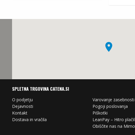
SPLETNA TRGOVINA CATENA.SI
O podjetju
Varovanje zasebnosti
Dejavnosti
Pogoji poslovanja
Kontakt
Piškotki
Dostava in vračila
LeanPay – Hitro plači
Obiščite nas na Mim