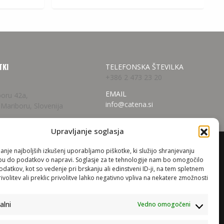
29,95
€
.
TKI
TELEFONSKA ŠTEVILKA
+386 2 473 23 20
EMAIL
boru 42a,
info@catena.si
 Mariboru, Slovenija
Upravljanje soglasja
anje najboljših izkušenj uporabljamo piškotke, ki služijo shranjevanju
opu do podatkov o napravi. Soglasje za te tehnologije nam bo omogočilo
evanje
atkov, kot so vedenje pri brskanju ali edinstveni ID-ji, na tem spletnem
 sistemi
volitev ali preklic privolitve lahko negativno vpliva na nekatere zmožnosti
za TV
alni
Vedno omogočeni