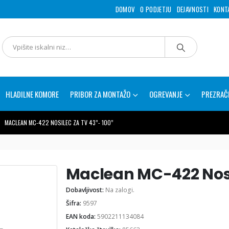
DOMOV
O PODJETJU
DEJAVNOSTI
KONT
HLADILNE KOMORE
PRIBOR ZA MONTAŽO
OGREVANJE
PREZRAČ
MACLEAN MC-422 NOSILEC ZA TV 43”- 100”
Maclean MC-422 Nosi
Dobavljivost:
Na zalogi.
Šifra:
9597
EAN koda:
5902211134084