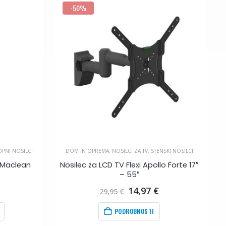
-50%
PNI NOSILCI
DOM IN OPREMA
,
NOSILCI ZA TV
,
STENSKI NOSILCI
D
V Maclean
Nosilec za LCD TV Flexi Apollo Forte 17″
– 55″
Izvirna
Trenutna
14,97
€
29,95
€
cena
cena
je
je:
PODROBNOSTI
bila:
14,97
€
.