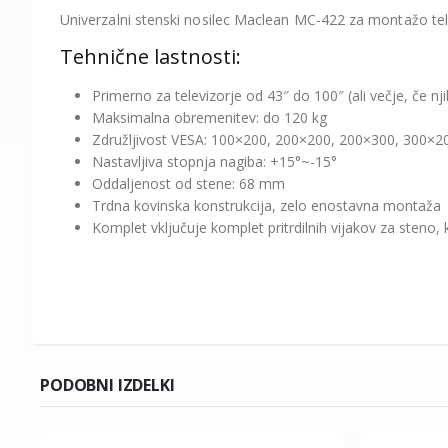
Univerzalni stenski nosilec Maclean MC-422 za montažo tele
Tehnične lastnosti:
Primerno za televizorje od 43″ do 100″ (ali večje, če n
Maksimalna obremenitev: do 120 kg
Združljivost VESA: 100×200, 200×200, 200×300, 300×
Nastavljiva stopnja nagiba: +15°~-15°
Oddaljenost od stene: 68 mm
Trdna kovinska konstrukcija, zelo enostavna montaža
Komplet vključuje komplet pritrdilnih vijakov za steno, 
PODOBNI IZDELKI