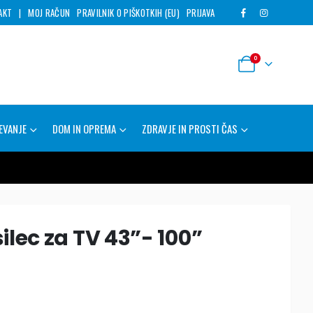
AKT
|
MOJ RAČUN
PRAVILNIK O PIŠKOTKIH (EU)
PRIJAVA
0
EVANJE
DOM IN OPREMA
ZDRAVJE IN PROSTI ČAS
lec za TV 43”- 100”