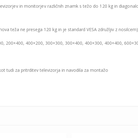
vizorjev in monitorjev različnih znamk s težo do 120 kg in diagonal
jihova teža ne presega 120 kg in je standard VESA združljiv z nosilcem)
200, 200×400, 400×200, 300×300, 300×400, 400×300, 400×400, 600×
kot tudi za pritrditev televizorja in navodila za montažo