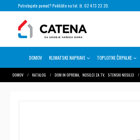
Potrebujete pomoč? Pokličite na tel. št. 02 473 23 20.
DOMOV
KLIMATSKE NAPRAVE
TOPLOTNE ČRPALKE
DOMOV
KATALOG
DOM IN OPREMA
,
NOSILCI ZA TV
,
STENSKI NOSILCI