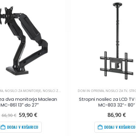
MA
,
NOSILCI ZA MONITORJE
,
NOSILCI ZA TV
DOM IN OPREMA
,
NOSILCI ZA TV
,
STRO
 za dva monitorja Maclean
Stropni nosilec za LCD T
MC-861 13″ do 27″
MC-803 32”- 80”
Izvirna
Trenutna
59,90
€
86,90
€
66,90
€
cena
cena
je
je:
DODAJ V KOŠARICO
DODAJ V KOŠARICO
bila:
59,90
€
.