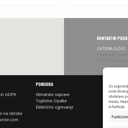
66,90
€
.
KONTAKTNI PODA
CATENA D.O.O.
Pesnica pri Mari
2211 Pesnica pri
PONUDBA
Za zagotavlj
in/ali dost
 in GDPR
Klimatske naprave
Prezrač
obdelavo pod
Toplotne črpalke
Antenski
mestu. Nepri
in funkcije.
Električno ogrevanje
Nosilci 
lo na obroke
Funkcion
ovrste.com