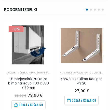
PODOBNI IZDELKI
-10%
DODATKI IN ČISTILA
,
KLIMATSKE NAPRAVE
,
PRIBOR ZA KLIMA NAPRAVE
KLIMATSKE NAPRAVE
,
NOSILCI ZUNANJIH ENOT
Usmerjevalnik zraka za
Konzola za klimo Rodigas
klima napravo 1100 x 330
MS120
x 50mm
27,90
€
Izvirna
Trenutna
79,90
€
88,90
€
cena
cena
DODAJ V KOŠARICO
je
je:
DODAJ V KOŠARICO
bila:
79,90
€
.