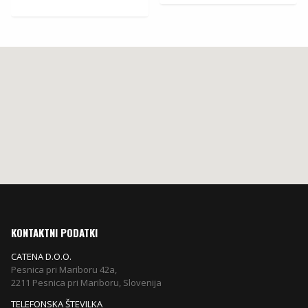
88,90
€
.
KONTAKTNI PODATKI
CATENA D.O.O.
Pesnica pri Mariboru 42a,
2211 Pesnica pri Mariboru, Slovenija
TELEFONSKA ŠTEVILKA