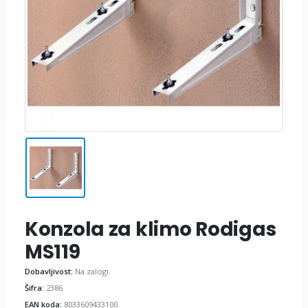
Konzola za klimo Rodigas
MS119
Dobavljivost:
Na zalogi.
Šifra:
2386
EAN koda:
8033609433100