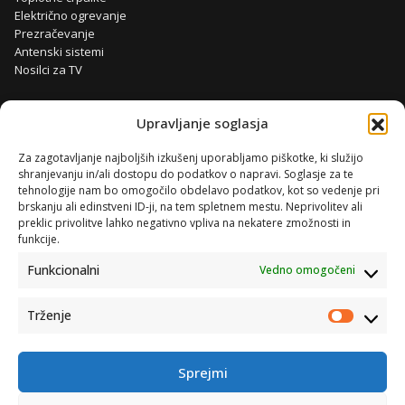
Električno ogrevanje
Prezračevanje
Antenski sistemi
Nosilci za TV
Upravljanje soglasja
Za zagotavljanje najboljših izkušenj uporabljamo piškotke, ki služijo
shranjevanju in/ali dostopu do podatkov o napravi. Soglasje za te
tehnologije nam bo omogočilo obdelavo podatkov, kot so vedenje pri
brskanju ali edinstveni ID-ji, na tem spletnem mestu. Neprivolitev ali
preklic privolitve lahko negativno vpliva na nekatere zmožnosti in
funkcije.
Funkcionalni
Vedno omogočeni
Trženje
Trženje
Sprejmi