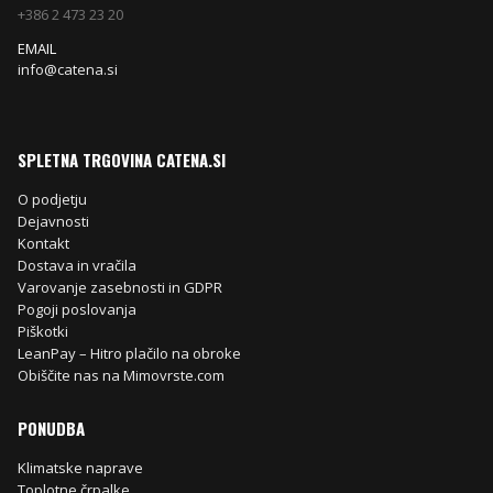
+386 2 473 23 20
EMAIL
info@catena.si
SPLETNA TRGOVINA CATENA.SI
O podjetju
Dejavnosti
Kontakt
Dostava in vračila
Varovanje zasebnosti in GDPR
Pogoji poslovanja
Piškotki
LeanPay – Hitro plačilo na obroke
Obiščite nas na Mimovrste.com
PONUDBA
Klimatske naprave
Toplotne črpalke