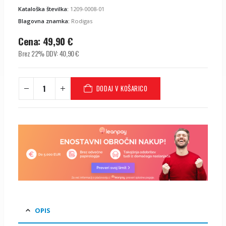
Kataloška številka:
1209-0008-01
Blagovna znamka:
Rodigas
Cena:
49,90
€
Brez 22% DDV:
40,90
€
DODAJ V KOŠARICO
OPIS