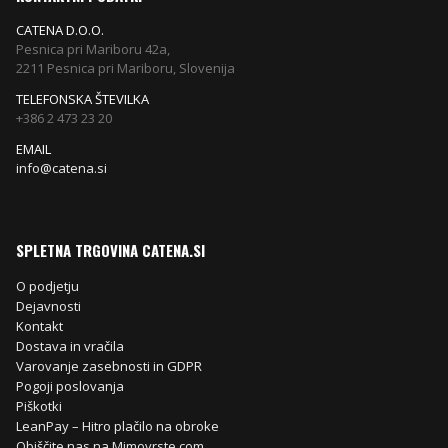
CATENA D.O.O.
Pesnica pri Mariboru 42a,
2211 Pesnica pri Mariboru, Slovenija
TELEFONSKA ŠTEVILKA
+386 2 473 23 20
EMAIL
info@catena.si
SPLETNA TRGOVINA CATENA.SI
O podjetju
Dejavnosti
Kontakt
Dostava in vračila
Varovanje zasebnosti in GDPR
Pogoji poslovanja
Piškotki
LeanPay – Hitro plačilo na obroke
Obiščite nas na Mimovrste.com