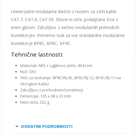
Univerzalne modularne klešče z nožem za LAN kable
CAT.7, CAT.6, CAT.5E. Stisne in reže podaljšane žice z
enim gibom. Združljivo z večino modularnih prehodnih
konektorjev. Primerno tudi za vse standardne modularne
konektorje 8P8C, 6P6C, 6P4C.
Tehnične lastnosti:
Materiali: ABS + ogljikovo jeklo, 40 krom
Nož: SK5
Vtiči za stiskanje: 8P8C/RJ-45, 6P6C/RJ-12, 6P4C/RJ-11 na
okroglem kablu
Združljivo s prehodnimi konektorji
Dimenzije: 135 x 68 x 23 mm
Neto teža: 322 g
DODATNE PODROBNOSTI