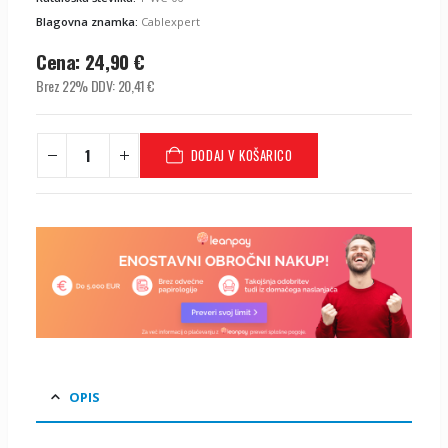
Blagovna znamka:
Cablexpert
Cena:
24,90
€
Brez 22% DDV:
20,41
€
DODAJ V KOŠARICO
OPIS