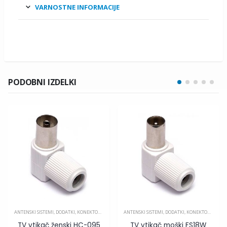
VARNOSTNE INFORMACIJE
PODOBNI IZDELKI
ANTENSKI SISTEMI
,
DODATKI
,
KONEKTORJI IN SPOJKE
ANTENSKI SISTEMI
,
DODATKI
,
KONEKTORJI IN SPOJKE
TV vtikač ženski HC-095
TV vtikač moški FS18W