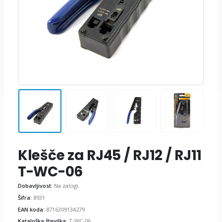
Klešče za RJ45 / RJ12 / RJ11
T-WC-06
Dobavljivost:
Na zalogi.
Šifra:
8931
EAN koda:
8716309134279
Kataloška številka:
T-WC-06