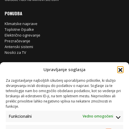
PONUDBA
Klimatske naprave
Toplotne črpalke
Električno ogrevanje
Prezračevanje
Antenski sistemi
Nosilci za TV
Upravljanje soglasja
Za zagotavljanje najboljših izkušenj uporabljamo piškotke, ki služijo
shranjevanju in/ali dostopu do podatkov o napravi. Soglasje za te
tehnologije nam bo omogočilo obdelavo podatkov, kot so vedenje pri
brskanju ali edinstveni ID-ji, na tem spletnem mestu. Neprivolitev ali
preklic privolitve lahko negativno vpliva na nekatere zmožnosti in
funkcije.
Funkcionalni
Vedno omogočeni