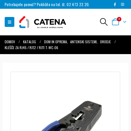
Potrebujete pomoč? Pokličite na tel. št. 02 473 23 20.
0
DOMOV
KATALOG
DOM IN OPREMA
,
ANTENSKI SISTEMI
,
ORODJE
KLEŠČE ZA RJ45 / RJ12 / RJ11 T-WC-06