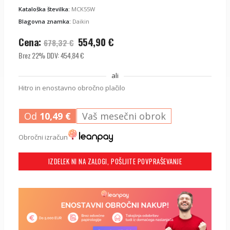
Kataloška številka:
MCK55W
Blagovna znamka:
Daikin
Izvirna
Trenutna
Cena:
554,90
€
678,32
€
cena
cena
Brez 22% DDV:
454,84
€
je
je:
bila:
554,90
€
.
ali
678,32
€
.
Hitro in enostavno obročno plačilo
Od
10,49
€
Vaš mesečni obrok
Obročni izračun
IZDELEK NI NA ZALOGI, POŠLJITE POVPRAŠEVANJE