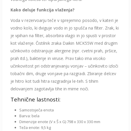
Kako deluje funkcija vlaženja?
Voda v rezervoarju teče v sprejemno posodo, v kateri je
vodno kolo, ki dviguje vodo in jo spušča na filter. Zrak, ki
je vpihan na filter, absorbira vlago in jo spusti v prostor
kot vlaženje. Čistilnik zraka Daikin MCK55W med drugim
učinkovito odstranjuje alergene (npr. cvetni prah, pršice,
prah itd.), bakterije in viruse. Prav tako ima visoko
učinkovitost pri odstranjevanju vonjav – učinkovito izloči
tobačni dim, druge vonjave pa razgradi. Zbiranje delcev
je hitro kot tudi hitra razgradnja le-teh. S tihim
delovanjem zagotavlja tihe in mirne noči.
Tehnične lastnosti:
Samostoječa enota
Barva: bela
Dimenzije enote (V x Š x G) 798 x 330 x 330 mm
Teža enote: 9,5 kg