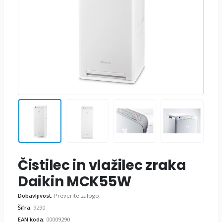
Čistilec in vlažilec zraka
Daikin MCK55W
Dobavljivost:
Preverite zalogo.
Šifra:
9290
EAN koda:
00009290