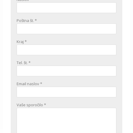
Poštna št. *
Kraj *
Tel. št. *
Email naslov *
Vaše sporočilo *