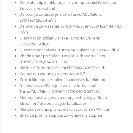
Ventilator: tip ventilatorja – z več lopaticami (Ventilator
Sirocco s prekatom)
Delovanje za čiščenje zraka Turbo/M/L/Silent:
330/192/120/54 m³/h
Delovanje za vlaženje Turbo/M/L/Silent 330/192/144/102:
m³/h
Glasnost pri čiščenju zraka Turbo/M/L/Silent:
53/39/29/19 dBA
Glasnost pri vlaženju Turbo/M/L/Silent 53/39/33/25 dBA
Vhodna moč pri čiščenju zraka Turbo/M/L/Silent:
0,058/0,019/0,014/0,011 kW
Vlaženje Turbo/M/L/Silent 500/300/240/200 ml/h
Kapaciteta vodnega rezervoarja: 2,7 l
Zračni filter: polipropilenska mreža s katekinom
Delovanje za čiščenje zraka – vhodna moč
Turbo/M/L/Silent: 0,056/0,017/0,010/0,007 kW
Metoda odstranjevanja neprijetnih vonjav: Flash
Streamer / dezodoracijski katalizator
Metoda zbiranja prahu: elektrostatičen HEPA filter
Znak za prah: 3 stopnje, za vonjave: 3 stopnje