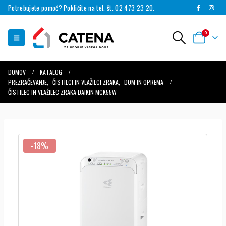
Potrebujete pomoč? Pokličite na tel. št. 02 473 23 20.
0
DOMOV
KATALOG
PREZRAČEVANJE
,
ČISTILCI IN VLAŽILCI ZRAKA
,
DOM IN OPREMA
ČISTILEC IN VLAŽILEC ZRAKA DAIKIN MCK55W
-18%