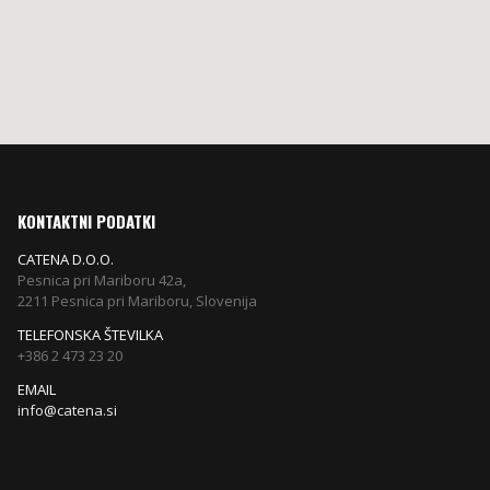
KONTAKTNI PODATKI
CATENA D.O.O.
Pesnica pri Mariboru 42a,
2211 Pesnica pri Mariboru, Slovenija
TELEFONSKA ŠTEVILKA
+386 2 473 23 20
EMAIL
info@catena.si