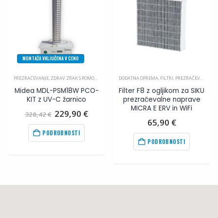
MONTAŽA VKLJUČENA V CENO
PREZRAČEVANJE
,
ZDRAV ZRAK S POMOČJO UV-C ŽARNICE
DODATNA OPREMA
,
FILTRI
,
PREZRAČEVANJE
Midea MDL-PSM18W PCO-
Filter F8 z ogljikom za SIKU
KIT z UV-C žarnico
prezračevalne naprave
MICRA E ERV in WiFi
Izvirna
Trenutna
229,90
€
328,42
€
cena
cena
65,90
€
je
je:
PODROBNOSTI
bila:
229,90
€
.
PODROBNOSTI
328,42
€
.