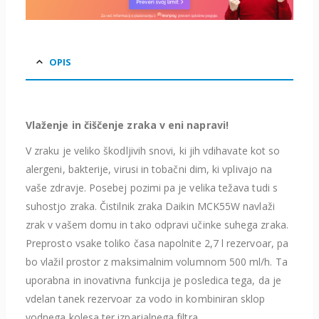
OPIS
Vlaženje in čiščenje zraka v eni napravi!
V zraku je veliko škodljivih snovi, ki jih vdihavate kot so
alergeni, bakterije, virusi in tobačni dim, ki vplivajo na
vaše zdravje. Posebej pozimi pa je velika težava tudi s
suhostjo zraka. Čistilnik zraka Daikin MCK55W navlaži
zrak v vašem domu in tako odpravi učinke suhega zraka.
Preprosto vsake toliko časa napolnite 2,7 l rezervoar, pa
bo vlažil prostor z maksimalnim volumnom 500 ml/h. Ta
uporabna in inovativna funkcija je posledica tega, da je
vdelan tanek rezervoar za vodo in kombiniran sklop
vodnega kolesa ter izparjalnega filtra.