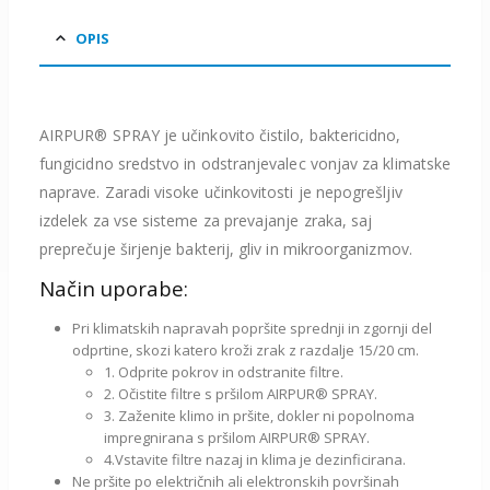
OPIS
AIRPUR® SPRAY je učinkovito čistilo, baktericidno,
fungicidno sredstvo in odstranjevalec vonjav za klimatske
naprave. Zaradi visoke učinkovitosti je nepogrešljiv
izdelek za vse sisteme za prevajanje zraka, saj
preprečuje širjenje bakterij, gliv in mikroorganizmov.
Način uporabe:
Pri klimatskih napravah popršite sprednji in zgornji del
odprtine, skozi katero kroži zrak z razdalje 15/20 cm.
1. Odprite pokrov in odstranite filtre.
2. Očistite filtre s pršilom AIRPUR® SPRAY.
3. Zaženite klimo in pršite, dokler ni popolnoma
impregnirana s pršilom AIRPUR® SPRAY.
4.Vstavite filtre nazaj in klima je dezinficirana.
Ne pršite po električnih ali elektronskih površinah