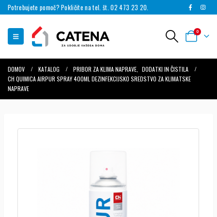
Potrebujete pomoč? Pokličite na tel. št. 02 473 23 20.
0
DOMOV
KATALOG
PRIBOR ZA KLIMA NAPRAVE
,
DODATKI IN ČISTILA
CH QUIMICA AIRPUR SPRAY 400ML DEZINFEKCIJSKO SREDSTVO ZA KLIMATSKE
NAPRAVE