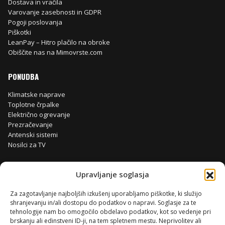
Dostava in vračila
Varovanje zasebnosti in GDPR
Pogoji poslovanja
Piškotki
LeanPay – Hitro plačilo na obroke
Obiščite nas na Mimovrste.com
PONUDBA
Klimatske naprave
Toplotne črpalke
Električno ogrevanje
Prezračevanje
Antenski sistemi
Nosilci za TV
Upravljanje soglasja
Za zagotavljanje najboljših izkušenj uporabljamo piškotke, ki služijo
shranjevanju in/ali dostopu do podatkov o napravi. Soglasje za te
tehnologije nam bo omogočilo obdelavo podatkov, kot so vedenje pri
brskanju ali edinstveni ID-ji, na tem spletnem mestu. Neprivolitev ali