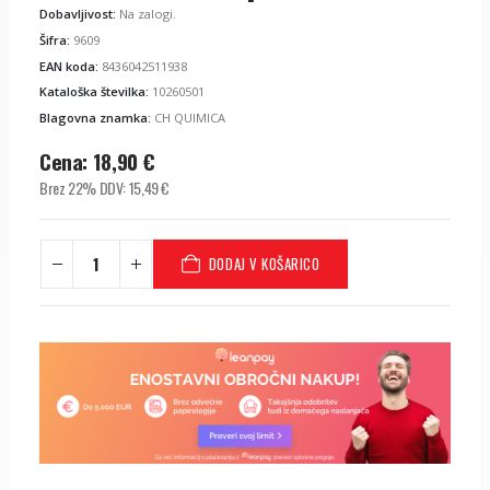
Dobavljivost:
Na zalogi.
Šifra:
9609
EAN koda:
8436042511938
Kataloška številka:
10260501
Blagovna znamka:
CH QUIMICA
Cena:
18,90
€
Brez 22% DDV:
15,49
€
DODAJ V KOŠARICO