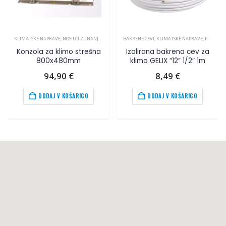
,
PRIBOR ZA KLIMA NAPRAVE
KLIMATSKE NAPRAVE
,
NOSILCI ZUNANJIH ENOT
,
PRIBOR ZA KLIMA NAPRAVE
BAKRENE CEVI
,
KLIMATSKE NAPRAVE
,
PRIBOR ZA KLIMA NAPRAVE
Konzola za klimo strešna
Izolirana bakrena cev za
800x480mm
klimo GELIX “12” 1/2″ 1m
94,90
€
8,49
€
DODAJ V KOŠARICO
DODAJ V KOŠARICO