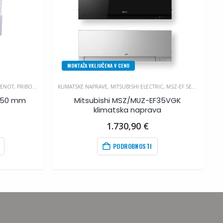
MONTAŽA VKLJUČENA V CENO
 ENOT
,
PRIBOR ZA KLIMA NAPRAVE
KLIMATSKE NAPRAVE
,
MITSUBISHI ELECTRIC
,
MSZ-EF SERIJA
KL
 450 mm
Mitsubishi MSZ/MUZ-EF35VGK
klimatska naprava
1.730,90
€
PODROBNOSTI