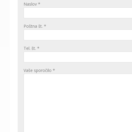
Naslov *
Poštna št. *
Tel. št. *
Vaše sporočilo *