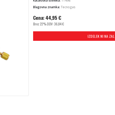
Kataloška številka:
11498
Blagovna znamka:
Tecnogas
Cena:
44,95
€
Brez 22% DDV:
36,84
€
IZDELEK NI NA ZA