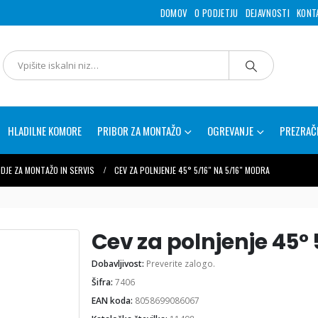
DOMOV
O PODJETJU
DEJAVNOSTI
KONT
HLADILNE KOMORE
PRIBOR ZA MONTAŽO
OGREVANJE
PREZRAČ
DJE ZA MONTAŽO IN SERVIS
CEV ZA POLNJENJE 45° 5/16″ NA 5/16″ MODRA
Cev za polnjenje 45°
Dobavljivost:
Preverite zalogo.
Šifra:
7406
EAN koda:
8058699086067