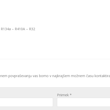
– R134a – R410A – R32
slanem povpraševanju vas bomo v najkrajšem možnem času kontaktiral
Priimek *