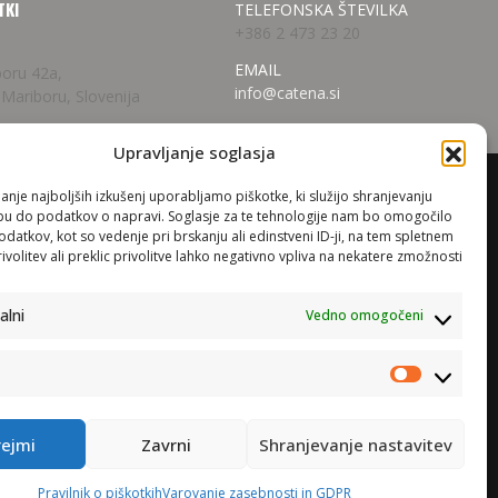
TKI
TELEFONSKA ŠTEVILKA
+386 2 473 23 20
EMAIL
boru 42a,
info@catena.si
 Mariboru, Slovenija
Upravljanje soglasja
anje najboljših izkušenj uporabljamo piškotke, ki služijo shranjevanju
opu do podatkov o napravi. Soglasje za te tehnologije nam bo omogočilo
evanje
atkov, kot so vedenje pri brskanju ali edinstveni ID-ji, na tem spletnem
 sistemi
volitev ali preklic privolitve lahko negativno vpliva na nekatere zmožnosti
za TV
alni
Vedno omogočeni
Trženje
rejmi
Zavrni
Shranjevanje nastavitev
Pravilnik o piškotkih
Varovanje zasebnosti in GDPR