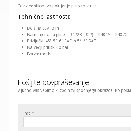
Cev z ventilom za polnjenje plinskih zmesi.
Tehnične lastnosti:
Dolžina cevi: 3 m
Namenjeno za pline: TR422B (R22) – R404A – R407C 
Priključki: 45° 5/16″ SAE in 5/16″ SAE
Največji pritisk: 60 bar
Barva: modra
Pošljite povpraševanje
Vljudno vas vabimo k izpolnitvi spodnjega obrazca. Po po
Ime *