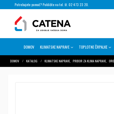
Potrebujete pomoč? Pokličite na tel. št. 02 473 23 20.
DOMOV
KLIMATSKE NAPRAVE
TOPLOTNE ČRPALKE
DOMOV
KATALOG
KLIMATSKE NAPRAVE
,
PRIBOR ZA KLIMA NAPRAVE
,
ORO