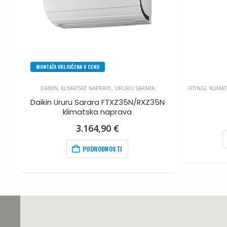
MONTAŽA VKLJUČENA V CENO
VE
DAIKIN
,
KLIMATSKE NAPRAVE
,
URURU SARARA
FITINGI
,
KLIMA
Daikin Ururu Sarara FTXZ35N/RXZ35N
klimatska naprava
na
3.164,90
€
PODROBNOSTI