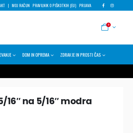
AKT
|
MOJ RAČUN
PRAVILNIK O PIŠKOTKIH (EU)
PRIJAVA
0
EVANJE
DOM IN OPREMA
ZDRAVJE IN PROSTI ČAS
 5/16″ na 5/16″ modra