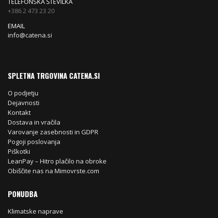
TELEFONSKA ŠTEVILKA
+386 2 473 23 20
EMAIL
info@catena.si
SPLETNA TRGOVINA CATENA.SI
O podjetju
Dejavnosti
Kontakt
Dostava in vračila
Varovanje zasebnosti in GDPR
Pogoji poslovanja
Piškotki
LeanPay – Hitro plačilo na obroke
Obiščite nas na Mimovrste.com
PONUDBA
Klimatske naprave