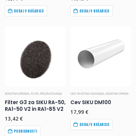
DODAJ V KOŠARICO
DODAJ V KOŠARICO
DODATNA OPREMA
,
FILTRI
,
PREZRAČEVANJE
CEVI IN KOTNA VGRADNJA
,
DODATNA OPREMA
,
PR
Filter G3 za SIKU RA-50,
Cev SIKU DM100
RA1-50 V2 in RA1-85 V2
17,99
€
13,42
€
DODAJ V KOŠARICO
PODROBNOSTI