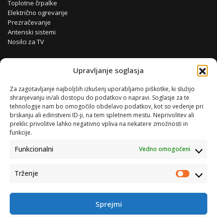
Toplotne črpalke
Električno ogrevanje
Prezračevanje
Antenski sistemi
Nosilci za TV
Upravljanje soglasja
Za zagotavljanje najboljših izkušenj uporabljamo piškotke, ki služijo
shranjevanju in/ali dostopu do podatkov o napravi. Soglasje za te
tehnologije nam bo omogočilo obdelavo podatkov, kot so vedenje pri
brskanju ali edinstveni ID-ji, na tem spletnem mestu. Neprivolitev ali
preklic privolitve lahko negativno vpliva na nekatere zmožnosti in
funkcije.
Funkcionalni
Vedno omogočeni
Trženje
Trženje
Sprejmi