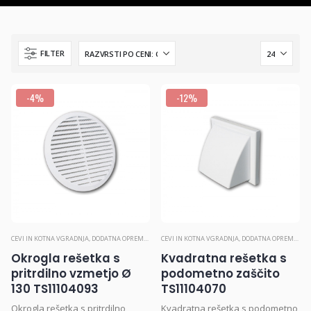
FILTER
-4%
-12%
CEVI IN KOTNA VGRADNJA
,
DODATNA OPREMA
,
PREZRAČEVANJE
CEVI IN KOTNA VGRADNJA
,
DODATNA OPREMA
,
PR
Okrogla rešetka s
Kvadratna rešetka s
pritrdilno vzmetjo Ø
podometno zaščito
130 TS11104093
TS11104070
Okrogla rešetka s pritrdilno
Kvadratna rešetka s podometno