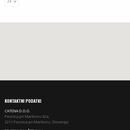
KONTAKTNI PODATKI
CATENA D.O.O.
Pesnica pri Mariboru 42a,
2211 Pesnica pri Mariboru, Slovenija