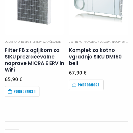
DODATNA OPREMA
,
FILTRI
,
PREZRAČEVANJE
CEVI IN KOTNA VGRADNJA
,
DODATNA OPREMA
,
PR
Filter F8 z ogljikom za
Komplet za kotno
SIKU prezračevalne
vgradnjo SIKU DM160
naprave MICRA E ERV in
beli
WiFi
67,90
€
65,90
€
PODROBNOSTI
PODROBNOSTI