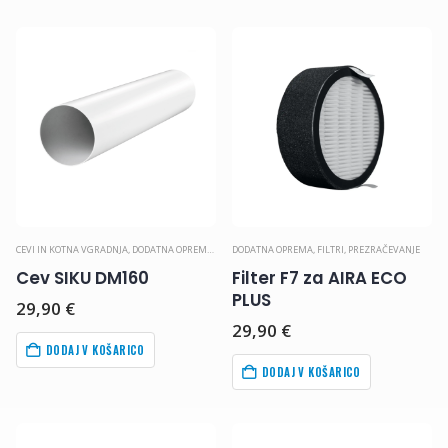
CEVI IN KOTNA VGRADNJA
,
DODATNA OPREMA
,
PREZRAČEVANJE
DODATNA OPREMA
,
FILTRI
,
PREZRAČEVANJE
Cev SIKU DM160
Filter F7 za AIRA ECO
PLUS
29,90
€
29,90
€
DODAJ V KOŠARICO
DODAJ V KOŠARICO