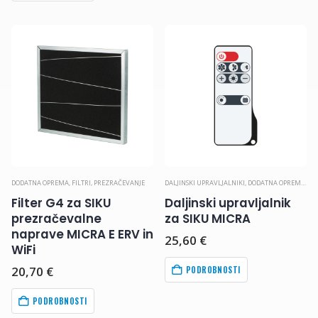
DODATNA OPREMA
,
FILTRI
,
PREZRAČEVANJE
DALJINSKI UPRAVLJALNIKI
,
DODATNA OPREMA
,
PR
Filter G4 za SIKU
Daljinski upravljalnik
prezračevalne
za SIKU MICRA
naprave MICRA E ERV in
25,60
€
WiFi
20,70
€
PODROBNOSTI
PODROBNOSTI