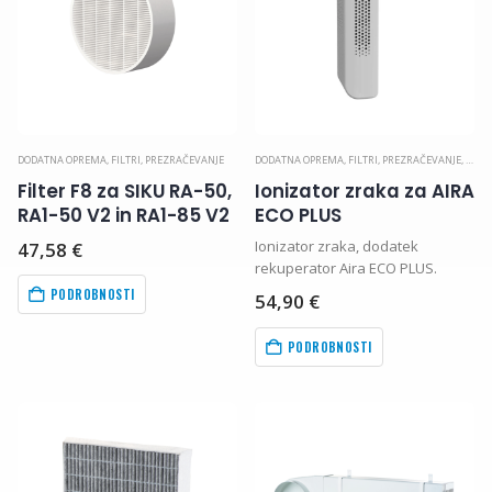
DODATNA OPREMA
,
FILTRI
,
PREZRAČEVANJE
DODATNA OPREMA
,
FILTRI
,
PREZRAČEVANJE
,
REKU
Filter F8 za SIKU RA-50,
Ionizator zraka za AIRA
RA1-50 V2 in RA1-85 V2
ECO PLUS
Ionizator zraka, dodatek
47,58
€
rekuperator Aira ECO PLUS.
PODROBNOSTI
54,90
€
PODROBNOSTI