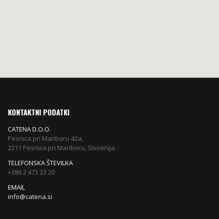
KONTAKTNI PODATKI
CATENA D.O.O.
Pesnica pri Mariboru 42a,
2211 Pesnica pri Mariboru, Slovenija
TELEFONSKA ŠTEVILKA
+386 2 473 23 20
EMAIL
info@catena.si