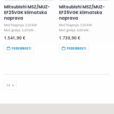
Mitsubishi MSZ/MUZ-
Mitsubishi MSZ/MUZ-
EF25VGK klimatska
EF35VGK klimatska
naprava
naprava
Moč hlajenja: 2,50 kW
Moč hlajenja: 3,50 kW
Moč gretja: 3,20 kW
Moč gretja: 4,00 kW
na
SEER: 8,5 A+++
SEER: 8,8 A+++
1.541,90
€
1.730,90
€
SCOP:4,7 A++
SCOP:4,6 A++
Hladilno sredstvo: R32
Hladilno sredstvo: R32
67
€
.
PODROBNOSTI
PODROBNOSTI
Garancija: 36 mesecev
Garancija: 36 mesecev