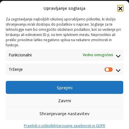
Upravljanje soglasja
Za zagotavljanje najboljših izkušenj uporabljamo piškotke, ki služijo
shranjevanju in/ali dostopu do podatkov o napravi. Soglasje za te
tehnologije nam bo omogočilo obdelavo podatkov, kot so vedenje pri
brskanju ali edinstveni ID-ji, na tem spletnem mestu. Neprivolitev ali
preklic privolitve lahko negativno vpliva na nekatere zmožnosti in
funkcije.
Funkcionalni
Vedno omogočeni
Trženje
Trženje
Sprejmi
Zavrni
Shranjevanje nastavitev
Catena d.o.o. © 2007-2026
Pravilnik o piškotkih
Varovanje zasebnosti in GDPR