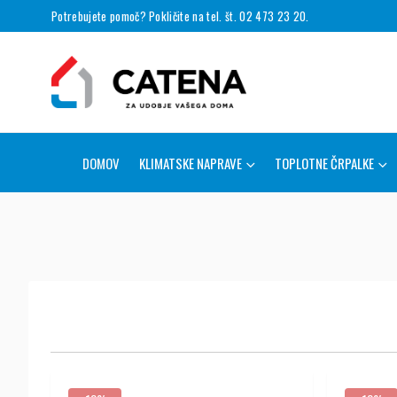
Potrebujete pomoč? Pokličite na tel. št. 02 473 23 20.
DOMOV
KLIMATSKE NAPRAVE
TOPLOTNE ČRPALKE