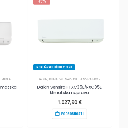
-15%
MONTAŽA VKLJUČENA V CENO
,
MIDEA
DAIKIN
,
KLIMATSKE NAPRAVE
,
SENSIRA FTXC-E
klimatska
Daikin Sensira FTXC35E/RXC35E
klimatska naprava
1.027,90
€
PODROBNOSTI