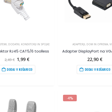
STEMI
,
DODATKI
,
KONEKTORJI IN SPOJKE
ADAPTERJI
,
DOM IN OPREMA
,
V
ektor RJ45 CAT5/6 toolless
Adapter DisplayPort na VG
Izvirna
Trenutna
1,99
€
22,90
€
2,49
€
cena
cena
je
je:
DODAJ V KOŠARICO
DODAJ V KOŠARICO
bila:
1,99
€
.
2,49
€
.
-4%