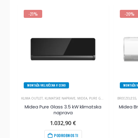
-21%
-20%
MONTAŽA VKLJUČENA V CENO
MONTAŽA V
KLIMA OUTLET
,
KLIMATSKE NAPRAVE
,
MIDEA
,
PURE GLASS
BREEZELESS
,
Midea Pure Glass 3.5 kW klimatska
Midea Br
naprava
1.032,90
€
PODROBNOSTI