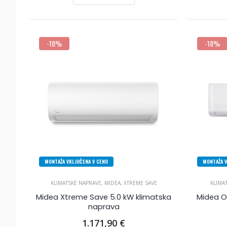
-18%
-18%
MONTAŽA VKLJUČENA V CENO
MONTAŽA V
KLIMATSKE NAPRAVE
,
MIDEA
,
XTREME SAVE
KLIMA
Midea Xtreme Save 5.0 kW klimatska
Midea O
naprava
1.171,90
€