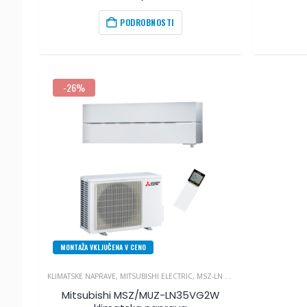
PODROBNOSTI
-26%
MONTAŽA VKLJUČENA V CENO
KLIMATSKE NAPRAVE
,
MITSUBISHI ELECTRIC
,
MSZ-LN VG SERIJA
Mitsubishi MSZ/MUZ-LN35VG2W