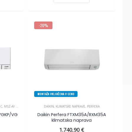
-20%
MONTAŽA VKLJUČENA V CENO
IC
,
MSZ-AY SERIJA
DAIKIN
,
KLIMATSKE NAPRAVE
,
PERFERA
5VGKP/VG
Daikin Perfera FTXM35A/RXM35A
klimatska naprava
1.740,90
€