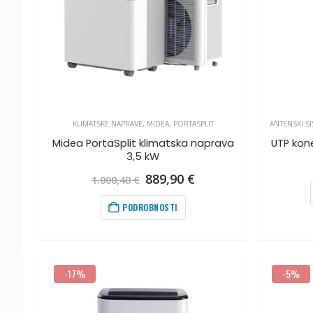
KLIMATSKE NAPRAVE
,
MIDEA
,
PORTASPLIT
ANTENSKI SI
Midea PortaSplit klimatska naprava
UTP kon
3,5 kW
Izvirna
Trenutna
889,90
€
1.000,40
€
cena
cena
je
je:
PODROBNOSTI
bila:
889,90
€
.
1.000,40
€
.
-17%
-5%