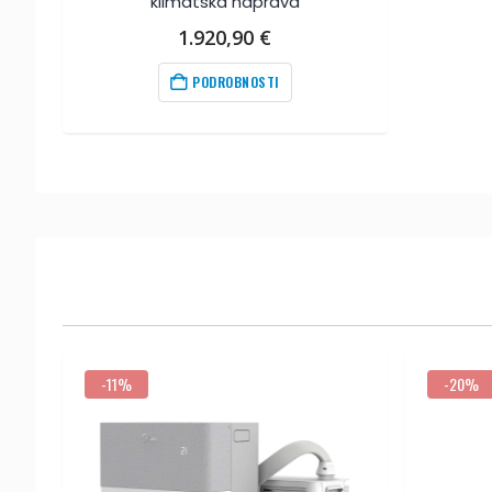
klimatska naprava
1.920,90
€
PODROBNOSTI
-11%
-20%