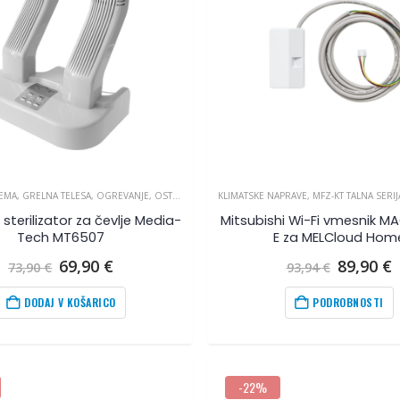
EMA
,
GRELNA TELESA
,
OGREVANJE
,
OSTALO
KLIMATSKE NAPRAVE
,
MFZ-KT TALNA SERIJ
n sterilizator za čevlje Media-
Mitsubishi Wi-Fi vmesnik M
Tech MT6507
E za MELCloud Hom
Izvirna
Trenutna
Izvirna
69,90
€
89,90
€
73,90
€
93,94
€
cena
cena
cena
je
je:
je
j
DODAJ V KOŠARICO
PODROBNOSTI
bila:
69,90
€
.
bila:
8
73,90
€
.
93,94
€
.
-22%