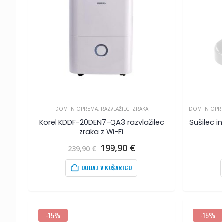
DOM IN OPREMA
,
RAZVLAŽILCI ZRAKA
DOM IN OPR
Korel KDDF-20DEN7-QA3 razvlažilec
Sušilec i
zraka z Wi-Fi
Izvirna
Trenutna
199,90
€
239,90
€
cena
cena
je
je:
DODAJ V KOŠARICO
bila:
199,90
€
.
239,90
€
.
-15%
-15%