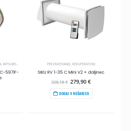
A
,
MITSUBISHI ELECTRIC
,
MSZ-AP SERIJA
PREZRAČEVANJE
,
MSZ-EF SERIJA
,
REKUPERATORJI
,
MSZ-HR SERIJA
,
SLZ-M SERIJA
AC-597IF-
SIKU RV 1-35 C Mini V2 + daljinec
e
Izvirna
Trenutna
279,90
€
328,18
€
cena
cena
Trenutna
je
je:
cena
DODAJ V KOŠARICO
bila:
279,90
€
.
e:
328,18
€
.
9,90
€
.